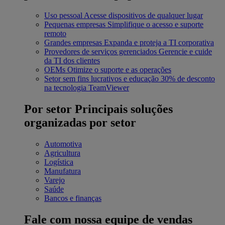
Uso pessoal
Acesse dispositivos de qualquer lugar
Pequenas empresas
Simplifique o acesso e suporte
remoto
Grandes empresas
Expanda e proteja a TI corporativa
Provedores de serviços gerenciados
Gerencie e cuide
da TI dos clientes
OEMs
Otimize o suporte e as operações
Setor sem fins lucrativos e educação
30% de desconto
na tecnologia TeamViewer
Por setor
Principais soluções
organizadas por setor
Automotiva
Agricultura
Logística
Manufatura
Varejo
Saúde
Bancos e finanças
Fale com nossa equipe de vendas