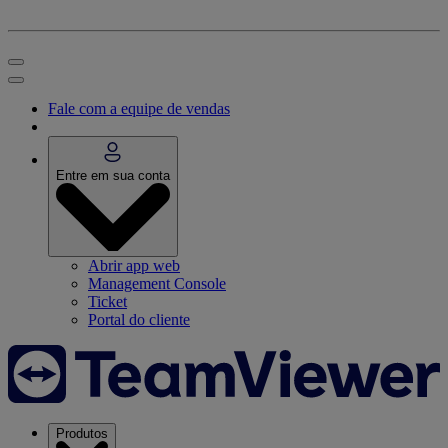
Fale com a equipe de vendas
Entre em sua conta
Abrir app web
Management Console
Ticket
Portal do cliente
Produtos