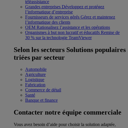
téléassistance
Grandes entreprises
Développez et protégez
l’informatique d’entreprise
Fournisseurs de services gérés
Gérez et maintenez
l’informatique des clients
OEM
Rationalisez l’assistance et les opérations
Organismes à but non lucratif et éducatifs
Remise de
30 % sur la technologie TeamViewer
Selon les secteurs
Solutions populaires
triées par secteur
Automobile
Agriculture
Logistique
Fabrication
Commerce de détail
Santé
Banque et finance
Contacter notre équipe commerciale
Vous avez besoin d’aide pour choisir la solution adaptée,