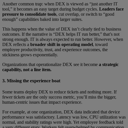
Another common trap: when DEX is viewed as “just another IT
tool,” it becomes an easy target during budget cycles.
Leaders face
pressure to consolidate tools
, cut overlap, or switch to “good
enough” capabilities baked into larger suites.
This happens when the value of DEX isn’t clearly tied to business
outcomes. If the narrative is “DEX helps IT run better,” that’s not
strong enough. IT is always expected to run better. However, when
DEX reflects a
broader shift in operating model
, toward
employee productivity, trust, and experience outcomes, the
stickiness grows exponentially.
Organizations that operationalize DEX see it become
a strategic
capability, not a line item.
3. Missing the experience boat
Some teams deploy DEX to reduce tickets and nothing more. If
fewer tickets are the only success metric, you’ll miss the bigger,
human-centric issues that impact experience.
For example, at one organization, DEX data indicated that device
performance was satisfactory. Latency was low, CPU utilization was
normal, and stability ratings were high. Yet employee feedback told
a very different story. Workers felt overwhelmed by communication