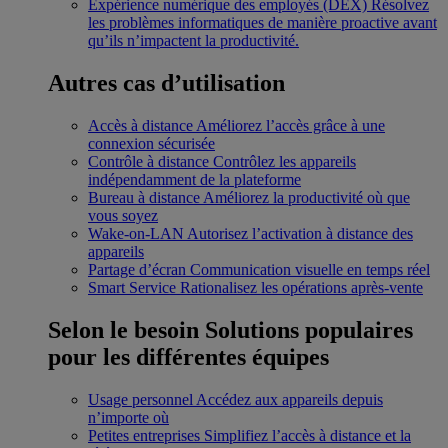
Expérience numérique des employés (DEX)
Résolvez
les problèmes informatiques de manière proactive avant
qu’ils n’impactent la productivité.
Autres cas d’utilisation
Accès à distance
Améliorez l’accès grâce à une
connexion sécurisée
Contrôle à distance
Contrôlez les appareils
indépendamment de la plateforme
Bureau à distance
Améliorez la productivité où que
vous soyez
Wake-on-LAN
Autorisez l’activation à distance des
appareils
Partage d’écran
Communication visuelle en temps réel
Smart Service
Rationalisez les opérations après-vente
Selon le besoin
Solutions populaires
pour les différentes équipes
Usage personnel
Accédez aux appareils depuis
n’importe où
Petites entreprises
Simplifiez l’accès à distance et la