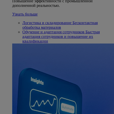
Повышение эффективности с промышленной
дополненной реальностью.
Узнать больше
Логистика и складирование
Бесконтактная
обработка материалов
Обучение и адаптация сотрудников
Быстрая
адаптация сотрудников и повышение их
квалификации