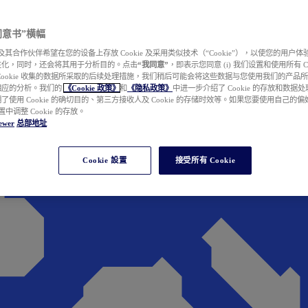
e 同意书”横幅
wer 及其合作伙伴希望在您的设备上存放 Cookie 及采用类似技术（“Cookie”），以使您的用
性化，同时，还会将其用于分析目的。点击
“我同意”
，即表示您同意 (i) 我们设置和使用所有 Cook
Cookie 收集的数据所采取的后续处理措施，我们稍后可能会将这些数据与您使用我们的产品
相应的分析。我们的
《Cookie 政策》
和
《隐私政策》
中进一步介绍了 Cookie 的存放和数据
了使用 Cookie 的确切目的、第三方接收人及 Cookie 的存储时效等。如果您要使用自己的
 设置中调整 Cookie 的存放。
ewer
总部地址
Cookie 設置
接受所有 Cookie