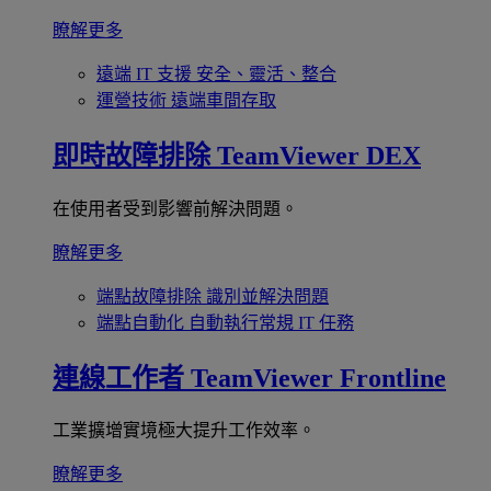
瞭解更多
遠端 IT 支援
安全、靈活、整合
運營技術
遠端車間存取
即時故障排除
TeamViewer DEX
在使用者受到影響前解決問題。
瞭解更多
端點故障排除
識別並解決問題
端點自動化
自動執行常規 IT 任務
連線工作者
TeamViewer Frontline
工業擴增實境極大提升工作效率。
瞭解更多