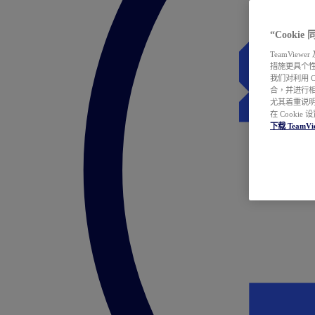
“Cooki
TeamVie
措施更具个
我们对利用 
合，并进行
尤其着重说明
在 Cookie
下载 TeamVi