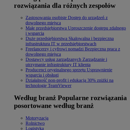
rozwiązania dla różnych zespołów
Zastosowania osobiste
Dostęp do urządzeń z
dowolnego miejsca
Małe przedsiębiorstwa
Uproszczenie dostępu zdalnego
i wsparcia
Duże przedsiębiorstwa
Skalowalna i bezpieczna
infrastruktura IT w przedsiębiorstwach
Freelancerzy i cyfrowi nomadzi
Bezpieczna praca z
dowolnego miejsca
Dostawcy usług zarządzanych
Zarządzanie i
utrzymanie infrastruktury IT klienta
Producenci oryginalnego sprzętu
Usprawnienie
wsparcia i obsługi
Działalność non-profit i edukacja
30% zniżki na
technologię TeamViewer
Według branż
Popularne rozwiązania
posortowane według branż
Motoryzacja
Rolnictwo
Logistyka