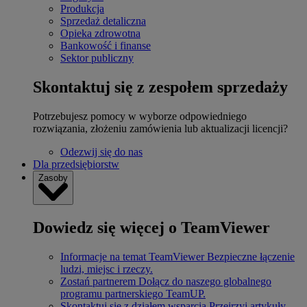
Produkcja
Sprzedaż detaliczna
Opieka zdrowotna
Bankowość i finanse
Sektor publiczny
Skontaktuj się z zespołem sprzedaży
Potrzebujesz pomocy w wyborze odpowiedniego
rozwiązania, złożeniu zamówienia lub aktualizacji licencji?
Odezwij się do nas
Dla przedsiębiorstw
Zasoby
Dowiedz się więcej o TeamViewer
Informacje na temat TeamViewer
Bezpieczne łączenie
ludzi, miejsc i rzeczy.
Zostań partnerem
Dołącz do naszego globalnego
programu partnerskiego TeamUP.
Skontaktuj się z działem wsparcia
Przejrzyj artykuły