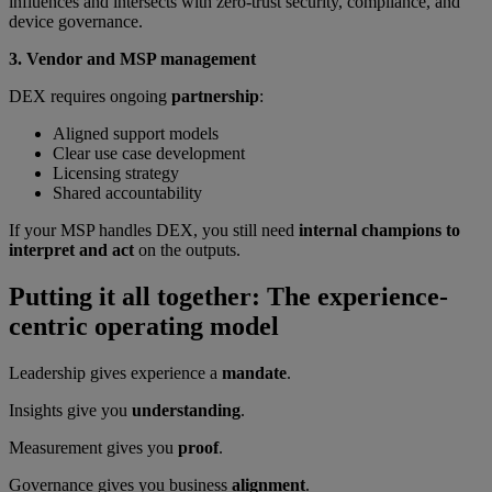
influences and intersects with zero-trust security, compliance, and
device governance.
3. Vendor and MSP management
DEX requires ongoing
partnership
:
Aligned support models
Clear use case development
Licensing strategy
Shared accountability
If your MSP handles DEX, you still need
internal champions to
interpret and act
on the outputs.
Putting it all together: The experience-
centric operating model
Leadership gives experience a
mandate
.
Insights give you
understanding
.
Measurement gives you
proof
.
Governance gives you business
alignment
.