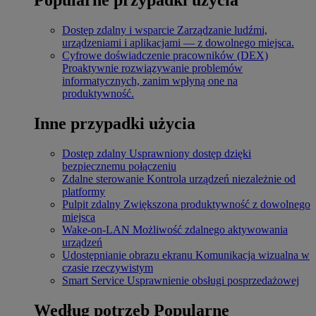
Dostęp zdalny i wsparcie
Zarządzanie ludźmi,
urządzeniami i aplikacjami — z dowolnego miejsca.
Cyfrowe doświadczenie pracowników (DEX)
Proaktywnie rozwiązywanie problemów
informatycznych, zanim wpłyną one na
produktywność.
Inne przypadki użycia
Dostęp zdalny
Usprawniony dostęp dzięki
bezpiecznemu połączeniu
Zdalne sterowanie
Kontrola urządzeń niezależnie od
platformy
Pulpit zdalny
Zwiększona produktywność z dowolnego
miejsca
Wake-on-LAN
Możliwość zdalnego aktywowania
urządzeń
Udostępnianie obrazu ekranu
Komunikacja wizualna w
czasie rzeczywistym
Smart Service
Usprawnienie obsługi posprzedażowej
Według potrzeb
Popularne