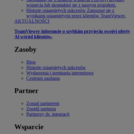
wsparcia lub skontaktuj się z naszym zespołem.
Historie osiągniętych sukcesów
Zapoznaj się z
wynikami osiągniętymi przez klientów TeamViewer.
AKTUALNOŚCI
TeamViewer informuje o szybkim przyjęciu swojej oferty
Al wśród klientów.
Zasoby
Blog
Historie osiągniętych sukcesów
Wydarzenia i seminaria internetowe
Centrum zaufania
Partner
Zostań partnerem
Znajdź partnera
Partnerzy ds. integracji
Wsparcie