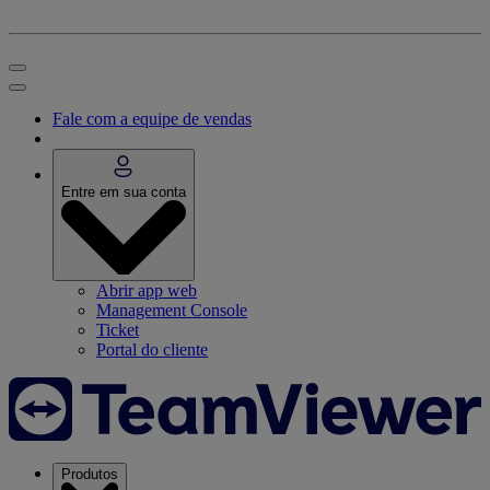
Fale com a equipe de vendas
Entre em sua conta
Abrir app web
Management Console
Ticket
Portal do cliente
Produtos