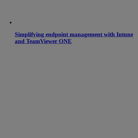
Simplifying endpoint management with Intune
and TeamViewer ONE