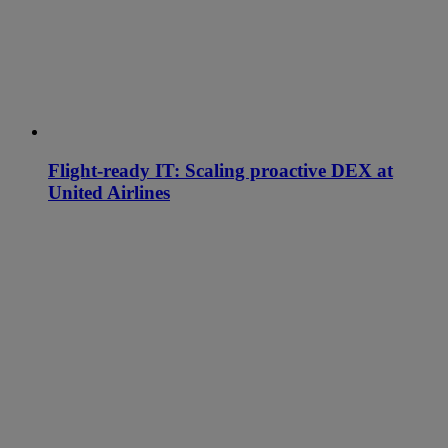
Flight-ready IT: Scaling proactive DEX at
United Airlines