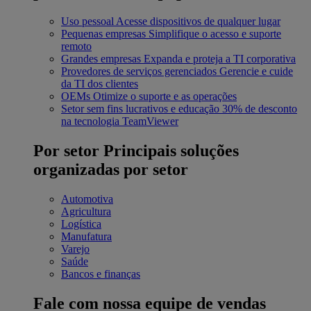
Uso pessoal
Acesse dispositivos de qualquer lugar
Pequenas empresas
Simplifique o acesso e suporte
remoto
Grandes empresas
Expanda e proteja a TI corporativa
Provedores de serviços gerenciados
Gerencie e cuide
da TI dos clientes
OEMs
Otimize o suporte e as operações
Setor sem fins lucrativos e educação
30% de desconto
na tecnologia TeamViewer
Por setor
Principais soluções
organizadas por setor
Automotiva
Agricultura
Logística
Manufatura
Varejo
Saúde
Bancos e finanças
Fale com nossa equipe de vendas