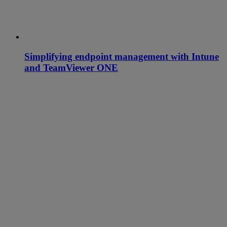
Simplifying endpoint management with Intune
and TeamViewer ONE