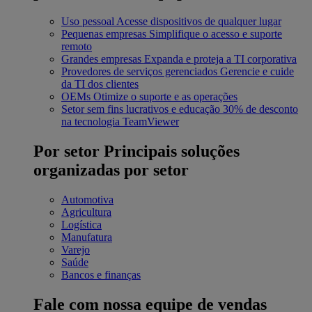
Uso pessoal
Acesse dispositivos de qualquer lugar
Pequenas empresas
Simplifique o acesso e suporte
remoto
Grandes empresas
Expanda e proteja a TI corporativa
Provedores de serviços gerenciados
Gerencie e cuide
da TI dos clientes
OEMs
Otimize o suporte e as operações
Setor sem fins lucrativos e educação
30% de desconto
na tecnologia TeamViewer
Por setor
Principais soluções
organizadas por setor
Automotiva
Agricultura
Logística
Manufatura
Varejo
Saúde
Bancos e finanças
Fale com nossa equipe de vendas