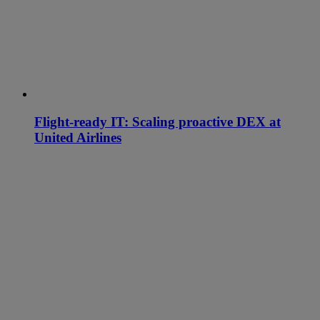
Flight-ready IT: Scaling proactive DEX at
United Airlines