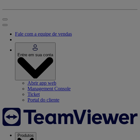
Fale com a equipe de vendas
Entre em sua conta
Abrir app web
Management Console
Ticket
Portal do cliente
Produtos