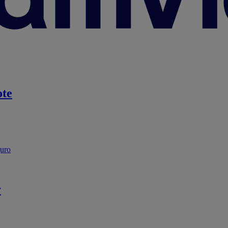
te
guro
r