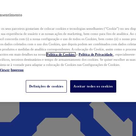
nsentimento
os seus parceiros gostariam de colocar cookies e tecnologias semelhantes (“Cookie”) no seu disp
a sua experiência de usuário e as nossas ações de marketing, bem como para fins de analítica. Ao 
cê concorda com (i) a nossa configuração e uso de todos os Cookies, bem como (ii) o nosso pr
os dados coletados com o uso dos Cookies, que depois podem ser combinados com dados coletad
s produtos e medidas de analítica correspondentes. A colocação do Cookie, assim como o proces
scritos em mais detalhes na nossa
Política de Cookies
e
Política de Privacidade
, especialmente
ecíficos, terceiros destinatários e tempo de armazenamento dos cookies. Se quiser escolher as suas
 sinta-se à vontade para adaptar a colocação de Cookies nas Configurações de Cookies.
Viewer
Impresso
Definições de cookies
Aceitar todos os cookies