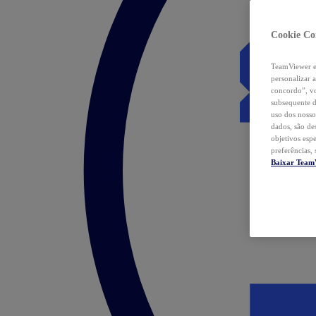
Cookie Co
TeamViewer e 
personalizar 
concordo”, vo
subsequente d
uso dos nosso
dados, são de
objetivos esp
preferências,
Baixar Team