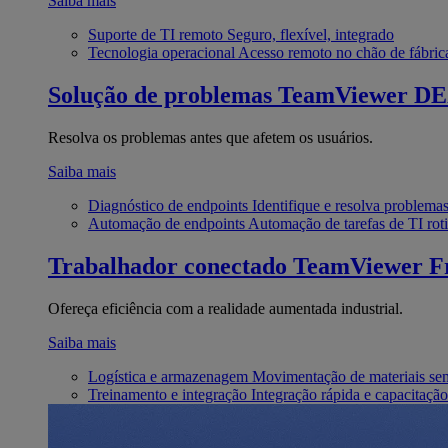
Saiba mais
Suporte de TI remoto
Seguro, flexível, integrado
Tecnologia operacional
Acesso remoto no chão de fábric
Solução de problemas
TeamViewer D
Resolva os problemas antes que afetem os usuários.
Saiba mais
Diagnóstico de endpoints
Identifique e resolva problema
Automação de endpoints
Automação de tarefas de TI roti
Trabalhador conectado
TeamViewer Fr
Ofereça eficiência com a realidade aumentada industrial.
Saiba mais
Logística e armazenagem
Movimentação de materiais se
Treinamento e integração
Integração rápida e capacitação