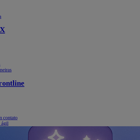
a
EX
s
neiras
ontline
m contato
 ágil