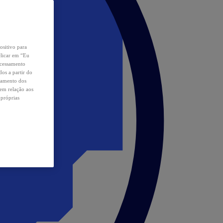
ositivo para
clicar em “Eu
ocessamento
os a partir do
samento dos
 em relação aos
 próprias