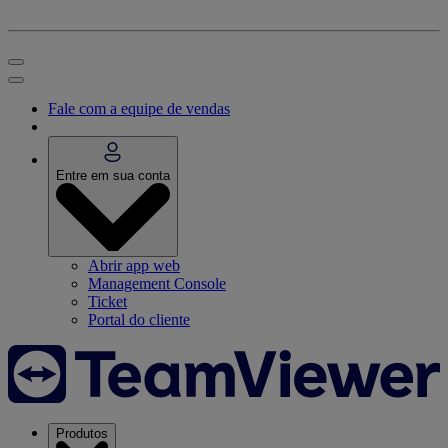
Fale com a equipe de vendas
Entre em sua conta
Abrir app web
Management Console
Ticket
Portal do cliente
Produtos