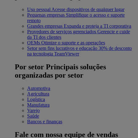
Uso pessoal
Acesse dispositivos de qualquer lugar
Pequenas empresas
Simplifique o acesso e suporte
remoto
Grandes empresas
Expanda e proteja a TI corporativa
Provedores de serviços gerenciados
Gerencie e cuide
da TI dos clientes
OEMs
Otimize o suporte e as operações
Setor sem fins lucrativos e educação
30% de desconto
na tecnologia TeamViewer
Por setor
Principais soluções
organizadas por setor
Automotiva
Agricultura
Logística
Manufatura
Varejo
Saúde
Bancos e finanças
Fale com nossa equipe de vendas