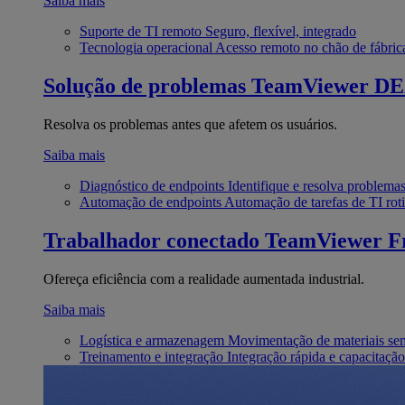
Saiba mais
Suporte de TI remoto
Seguro, flexível, integrado
Tecnologia operacional
Acesso remoto no chão de fábric
Solução de problemas
TeamViewer D
Resolva os problemas antes que afetem os usuários.
Saiba mais
Diagnóstico de endpoints
Identifique e resolva problema
Automação de endpoints
Automação de tarefas de TI roti
Trabalhador conectado
TeamViewer Fr
Ofereça eficiência com a realidade aumentada industrial.
Saiba mais
Logística e armazenagem
Movimentação de materiais se
Treinamento e integração
Integração rápida e capacitação