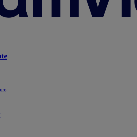
te
guro
r