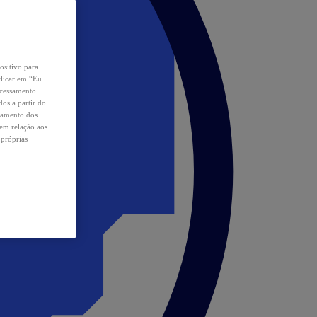
ositivo para
clicar em “Eu
ocessamento
os a partir do
samento dos
 em relação aos
 próprias