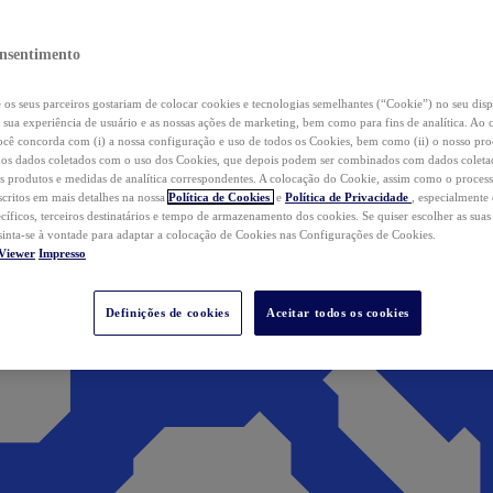
nsentimento
os seus parceiros gostariam de colocar cookies e tecnologias semelhantes (“Cookie”) no seu disp
a sua experiência de usuário e as nossas ações de marketing, bem como para fins de analítica. Ao 
cê concorda com (i) a nossa configuração e uso de todos os Cookies, bem como (ii) o nosso pr
os dados coletados com o uso dos Cookies, que depois podem ser combinados com dados coletad
s produtos e medidas de analítica correspondentes. A colocação do Cookie, assim como o proces
scritos em mais detalhes na nossa
Política de Cookies
e
Política de Privacidade
, especialmente
ecíficos, terceiros destinatários e tempo de armazenamento dos cookies. Se quiser escolher as suas
 sinta-se à vontade para adaptar a colocação de Cookies nas Configurações de Cookies.
Viewer
Impresso
Definições de cookies
Aceitar todos os cookies