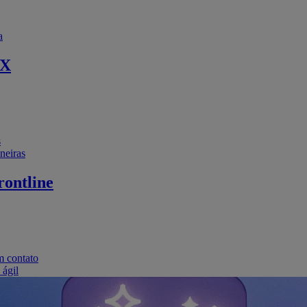
a
EX
s
neiras
ontline
m contato
 ágil