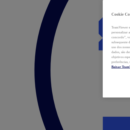
Cookie Co
TeamViewer e 
personalizar 
concordo”, vo
subsequente d
uso dos nosso
dados, são de
objetivos esp
preferências,
Baixar Team