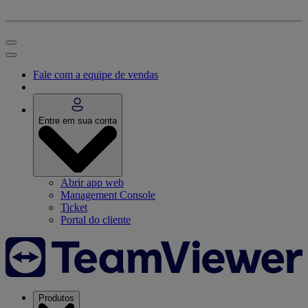
Fale com a equipe de vendas
Entre em sua conta
Abrir app web
Management Console
Ticket
Portal do cliente
Produtos