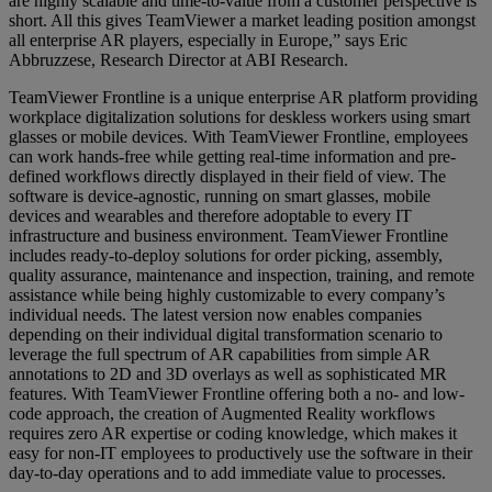
are highly scalable and time-to-value from a customer perspective is
short. All this gives TeamViewer a market leading position amongst
all enterprise AR players, especially in Europe,” says Eric
Abbruzzese, Research Director at ABI Research.
TeamViewer Frontline is a unique enterprise AR platform providing
workplace digitalization solutions for deskless workers using smart
glasses or mobile devices. With TeamViewer Frontline, employees
can work hands-free while getting real-time information and pre-
defined workflows directly displayed in their field of view. The
software is device-agnostic, running on smart glasses, mobile
devices and wearables and therefore adoptable to every IT
infrastructure and business environment. TeamViewer Frontline
includes ready-to-deploy solutions for order picking, assembly,
quality assurance, maintenance and inspection, training, and remote
assistance while being highly customizable to every company’s
individual needs. The latest version now enables companies
depending on their individual digital transformation scenario to
leverage the full spectrum of AR capabilities from simple AR
annotations to 2D and 3D overlays as well as sophisticated MR
features. With TeamViewer Frontline offering both a no- and low-
code approach, the creation of Augmented Reality workflows
requires zero AR expertise or coding knowledge, which makes it
easy for non-IT employees to productively use the software in their
day-to-day operations and to add immediate value to processes.