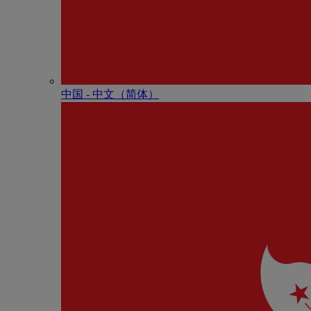
中国 - 中⽂（简体）