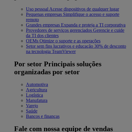
Uso pessoal
Acesse dispositivos de qualquer lugar
Pequenas empresas
Simplifique o acesso e suporte
remoto
Grandes empresas
Expanda e proteja a TI corporativa
Provedores de serviços gerenciados
Gerencie e cuide
da TI dos clientes
OEMs
Otimize o suporte e as operações
Setor sem fins lucrativos e educação
30% de desconto
na tecnologia TeamViewer
Por setor
Principais soluções
organizadas por setor
Automotiva
Agricultura
Logística
Manufatura
Varejo
Saúde
Bancos e finanças
Fale com nossa equipe de vendas