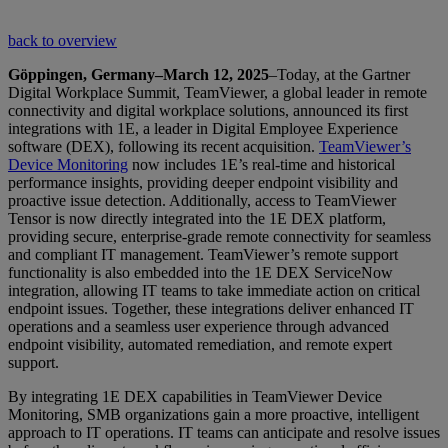
back to overview
Göppingen, Germany–March 12, 2025
–Today, at the Gartner
Digital Workplace Summit, TeamViewer, a global leader in remote
connectivity and digital workplace solutions, announced its first
integrations with 1E, a leader in Digital Employee Experience
software (DEX), following its recent acquisition.
TeamViewer’s
Device Monitoring
now includes 1E’s real-time and historical
performance insights, providing deeper endpoint visibility and
proactive issue detection. Additionally, access to TeamViewer
Tensor is now directly integrated into the 1E DEX platform,
providing secure, enterprise-grade remote connectivity for seamless
and compliant IT management. TeamViewer’s remote support
functionality is also embedded into the 1E DEX ServiceNow
integration, allowing IT teams to take immediate action on critical
endpoint issues. Together, these integrations deliver enhanced IT
operations and a seamless user experience through advanced
endpoint visibility, automated remediation, and remote expert
support.
By integrating 1E DEX capabilities in TeamViewer Device
Monitoring, SMB organizations gain a more proactive, intelligent
approach to IT operations. IT teams can anticipate and resolve issues