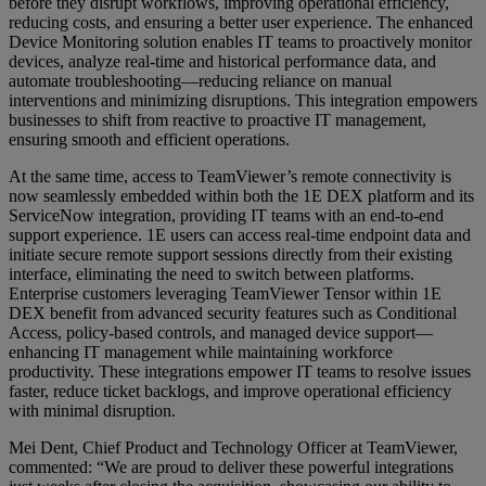
before they disrupt workflows, improving operational efficiency,
reducing costs, and ensuring a better user experience. The enhanced
Device Monitoring solution enables IT teams to proactively monitor
devices, analyze real-time and historical performance data, and
automate troubleshooting—reducing reliance on manual
interventions and minimizing disruptions. This integration empowers
businesses to shift from reactive to proactive IT management,
ensuring smooth and efficient operations.
At the same time, access to TeamViewer’s remote connectivity is
now seamlessly embedded within both the 1E DEX platform and its
ServiceNow integration, providing IT teams with an end-to-end
support experience. 1E users can access real-time endpoint data and
initiate secure remote support sessions directly from their existing
interface, eliminating the need to switch between platforms.
Enterprise customers leveraging TeamViewer Tensor within 1E
DEX benefit from advanced security features such as Conditional
Access, policy-based controls, and managed device support—
enhancing IT management while maintaining workforce
productivity. These integrations empower IT teams to resolve issues
faster, reduce ticket backlogs, and improve operational efficiency
with minimal disruption.
Mei Dent, Chief Product and Technology Officer at TeamViewer,
commented: “We are proud to deliver these powerful integrations