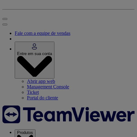
Fale com a equipe de vendas
Entre em sua conta
Abrir app web
Management Console
Ticket
Portal do cliente
Produtos