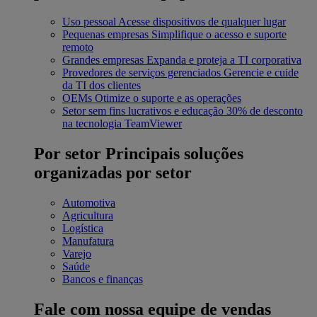
Uso pessoal
Acesse dispositivos de qualquer lugar
Pequenas empresas
Simplifique o acesso e suporte
remoto
Grandes empresas
Expanda e proteja a TI corporativa
Provedores de serviços gerenciados
Gerencie e cuide
da TI dos clientes
OEMs
Otimize o suporte e as operações
Setor sem fins lucrativos e educação
30% de desconto
na tecnologia TeamViewer
Por setor
Principais soluções
organizadas por setor
Automotiva
Agricultura
Logística
Manufatura
Varejo
Saúde
Bancos e finanças
Fale com nossa equipe de vendas