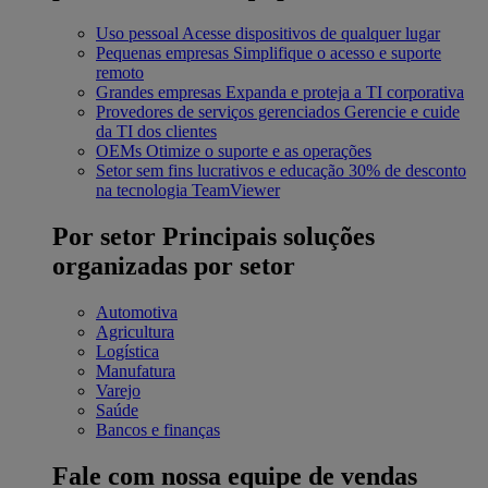
Uso pessoal
Acesse dispositivos de qualquer lugar
Pequenas empresas
Simplifique o acesso e suporte
remoto
Grandes empresas
Expanda e proteja a TI corporativa
Provedores de serviços gerenciados
Gerencie e cuide
da TI dos clientes
OEMs
Otimize o suporte e as operações
Setor sem fins lucrativos e educação
30% de desconto
na tecnologia TeamViewer
Por setor
Principais soluções
organizadas por setor
Automotiva
Agricultura
Logística
Manufatura
Varejo
Saúde
Bancos e finanças
Fale com nossa equipe de vendas