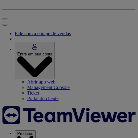
Fale com a equipe de vendas
Entre em sua conta
Abrir app web
Management Console
Ticket
Portal do cliente
Produtos