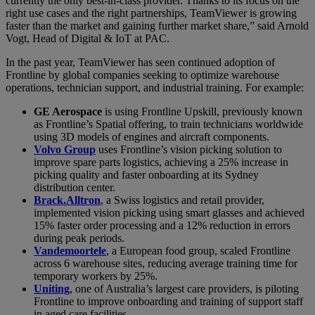
currently the only best-in-class provider. Thanks to its focus on the
right use cases and the right partnerships, TeamViewer is growing
faster than the market and gaining further market share,” said Arnold
Vogt, Head of Digital & IoT at PAC.
In the past year, TeamViewer has seen continued adoption of
Frontline by global companies seeking to optimize warehouse
operations, technician support, and industrial training. For example:
GE Aerospace
is using Frontline Upskill, previously known
as Frontline’s Spatial offering, to train technicians worldwide
using 3D models of engines and aircraft components.
Volvo Group
uses Frontline’s vision picking solution to
improve spare parts logistics, achieving a 25% increase in
picking quality and faster onboarding at its Sydney
distribution center.
Brack.Alltron
, a Swiss logistics and retail provider,
implemented vision picking using smart glasses and achieved
15% faster order processing and a 12% reduction in errors
during peak periods.
Vandemoortele
, a European food group, scaled Frontline
across 6 warehouse sites, reducing average training time for
temporary workers by 25%.
Uniting
, one of Australia’s largest care providers, is piloting
Frontline to improve onboarding and training of support staff
in aged care facilities.