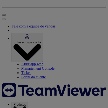
Fale com a equipe de vendas
Entre em sua conta
Abrir app web
Management Console
Ticket
Portal do cliente
Produtos