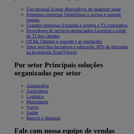
Uso pessoal
Acesse dispositivos de qualquer lugar
Pequenas empresas
Simplifique o acesso e suporte
remoto
Grandes empresas
Expanda e proteja a TI corporativa
Provedores de serviços gerenciados
Gerencie e cuide
da TI dos clientes
OEMs
Otimize o suporte e as operações
Setor sem fins lucrativos e educação
30% de desconto
na tecnologia TeamViewer
Por setor
Principais soluções
organizadas por setor
Automotiva
Agricultura
Logística
Manufatura
Varejo
Saúde
Bancos e finanças
Fale com nossa equipe de vendas