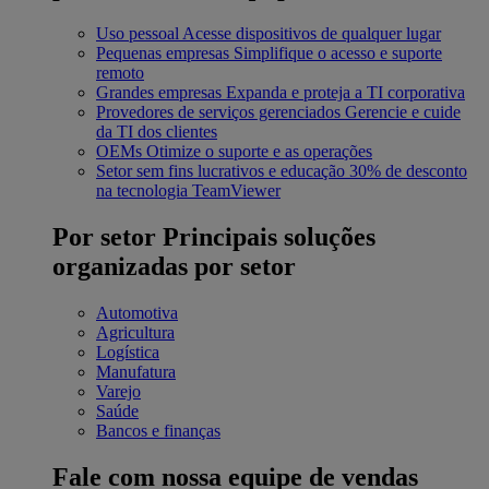
Uso pessoal
Acesse dispositivos de qualquer lugar
Pequenas empresas
Simplifique o acesso e suporte
remoto
Grandes empresas
Expanda e proteja a TI corporativa
Provedores de serviços gerenciados
Gerencie e cuide
da TI dos clientes
OEMs
Otimize o suporte e as operações
Setor sem fins lucrativos e educação
30% de desconto
na tecnologia TeamViewer
Por setor
Principais soluções
organizadas por setor
Automotiva
Agricultura
Logística
Manufatura
Varejo
Saúde
Bancos e finanças
Fale com nossa equipe de vendas