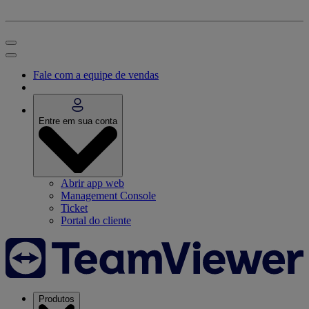
Fale com a equipe de vendas
Entre em sua conta
Abrir app web
Management Console
Ticket
Portal do cliente
Produtos