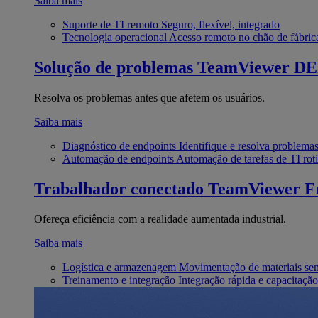
Saiba mais
Suporte de TI remoto
Seguro, flexível, integrado
Tecnologia operacional
Acesso remoto no chão de fábric
Solução de problemas
TeamViewer D
Resolva os problemas antes que afetem os usuários.
Saiba mais
Diagnóstico de endpoints
Identifique e resolva problema
Automação de endpoints
Automação de tarefas de TI roti
Trabalhador conectado
TeamViewer Fr
Ofereça eficiência com a realidade aumentada industrial.
Saiba mais
Logística e armazenagem
Movimentação de materiais se
Treinamento e integração
Integração rápida e capacitação