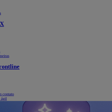
a
EX
s
neiras
ontline
m contato
 ágil