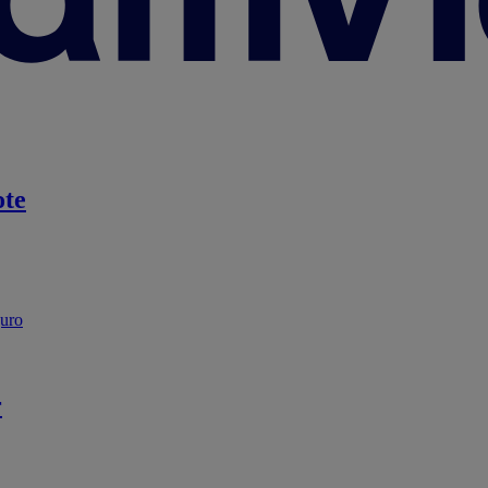
te
guro
r