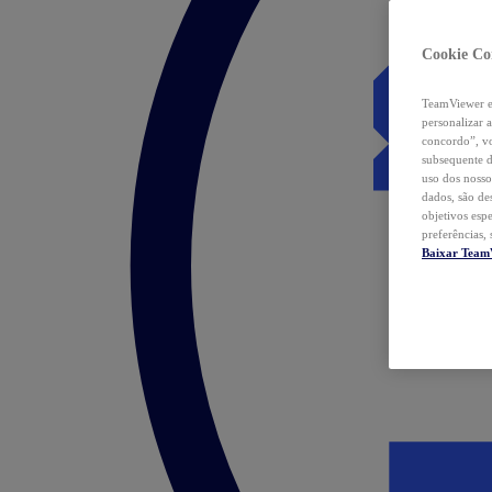
Cookie Co
TeamViewer e 
personalizar 
concordo”, vo
subsequente d
uso dos nosso
dados, são de
objetivos esp
preferências,
Baixar Team