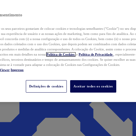
nsentimento
os seus parceiros gostariam de colocar cookies e tecnologias semelhantes (“Cookie”) no seu disp
a sua experiência de usuário e as nossas ações de marketing, bem como para fins de analítica. Ao 
cê concorda com (i) a nossa configuração e uso de todos os Cookies, bem como (ii) o nosso pr
os dados coletados com o uso dos Cookies, que depois podem ser combinados com dados coletad
s produtos e medidas de analítica correspondentes. A colocação do Cookie, assim como o proces
scritos em mais detalhes na nossa
Política de Cookies
e
Política de Privacidade
, especialmente
ecíficos, terceiros destinatários e tempo de armazenamento dos cookies. Se quiser escolher as suas
 sinta-se à vontade para adaptar a colocação de Cookies nas Configurações de Cookies.
Viewer
Impresso
Definições de cookies
Aceitar todos os cookies