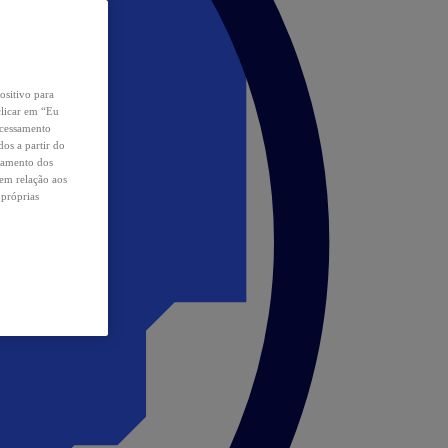
ositivo para
clicar em “Eu
ocessamento
os a partir do
samento dos
 em relação aos
 próprias