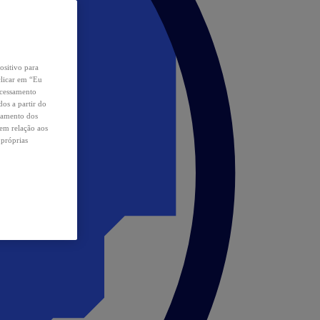
ositivo para
clicar em “Eu
ocessamento
os a partir do
samento dos
 em relação aos
 próprias