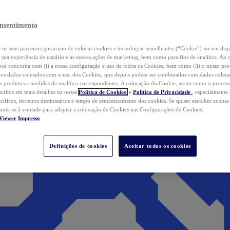
nsentimento
os seus parceiros gostariam de colocar cookies e tecnologias semelhantes (“Cookie”) no seu disp
a sua experiência de usuário e as nossas ações de marketing, bem como para fins de analítica. Ao 
cê concorda com (i) a nossa configuração e uso de todos os Cookies, bem como (ii) o nosso pr
os dados coletados com o uso dos Cookies, que depois podem ser combinados com dados coletad
s produtos e medidas de analítica correspondentes. A colocação do Cookie, assim como o proces
scritos em mais detalhes na nossa
Política de Cookies
e
Política de Privacidade
, especialmente
ecíficos, terceiros destinatários e tempo de armazenamento dos cookies. Se quiser escolher as suas
 sinta-se à vontade para adaptar a colocação de Cookies nas Configurações de Cookies.
Viewer
Impresso
Definições de cookies
Aceitar todos os cookies