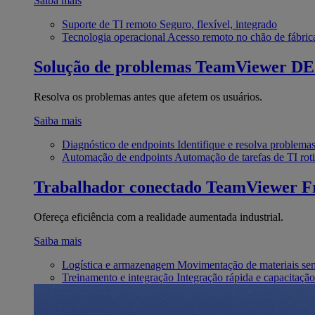
Saiba mais
Suporte de TI remoto
Seguro, flexível, integrado
Tecnologia operacional
Acesso remoto no chão de fábric
Solução de problemas
TeamViewer D
Resolva os problemas antes que afetem os usuários.
Saiba mais
Diagnóstico de endpoints
Identifique e resolva problema
Automação de endpoints
Automação de tarefas de TI roti
Trabalhador conectado
TeamViewer Fr
Ofereça eficiência com a realidade aumentada industrial.
Saiba mais
Logística e armazenagem
Movimentação de materiais se
Treinamento e integração
Integração rápida e capacitação