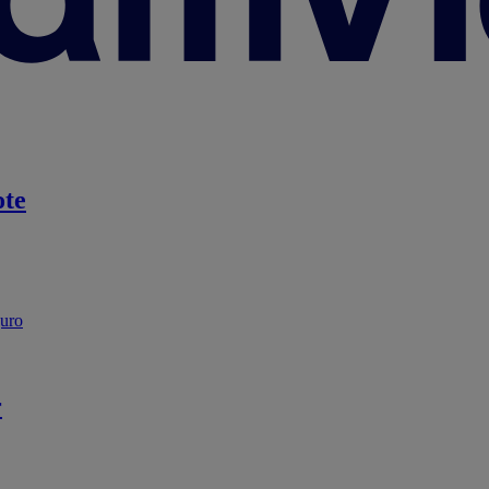
te
guro
r