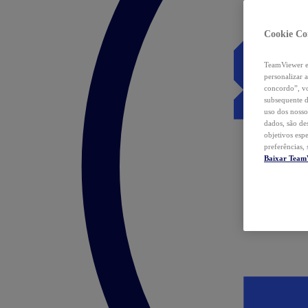
Cookie Co
TeamViewer e 
personalizar 
concordo”, vo
subsequente d
uso dos nosso
dados, são de
objetivos esp
preferências,
Baixar Team