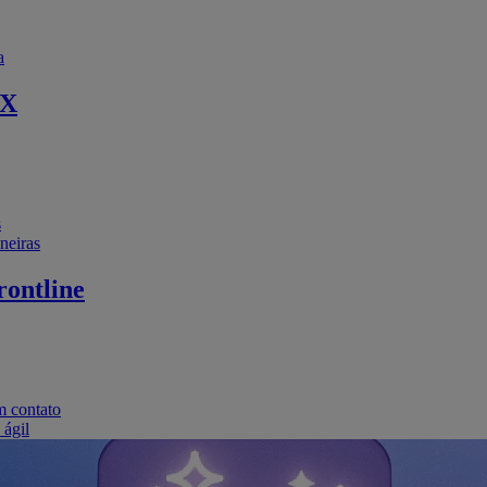
a
EX
s
neiras
ontline
m contato
 ágil