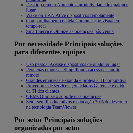
Desktop remoto
Aumente a produtividade de qualquer
lugar
Wake-on-LAN
Ative dispositivos remotamente
Compartilhamento de tela
Comunicação visual em
tempo real
Smart Service
Otimize as operações pós-venda
Por necessidade
Principais soluções
para diferentes equipes
Uso pessoal
Acesse dispositivos de qualquer lugar
Pequenas empresas
Simplifique o acesso e suporte
remoto
Grandes empresas
Expanda e proteja a TI corporativa
Provedores de serviços gerenciados
Gerencie e cuide
da TI dos clientes
OEMs
Otimize o suporte e as operações
Setor sem fins lucrativos e educação
30% de desconto
na tecnologia TeamViewer
Por setor
Principais soluções
organizadas por setor