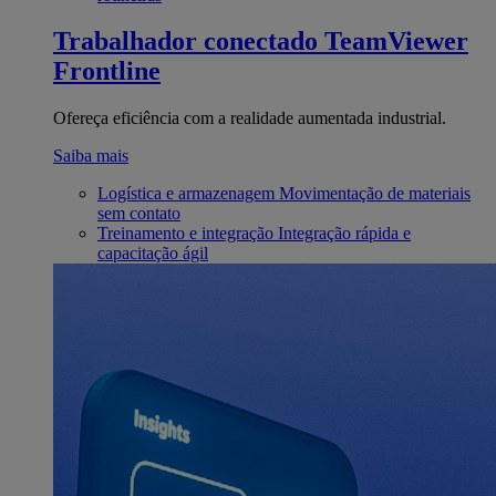
Trabalhador conectado
TeamViewer
Frontline
Ofereça eficiência com a realidade aumentada industrial.
Saiba mais
Logística e armazenagem
Movimentação de materiais
sem contato
Treinamento e integração
Integração rápida e
capacitação ágil