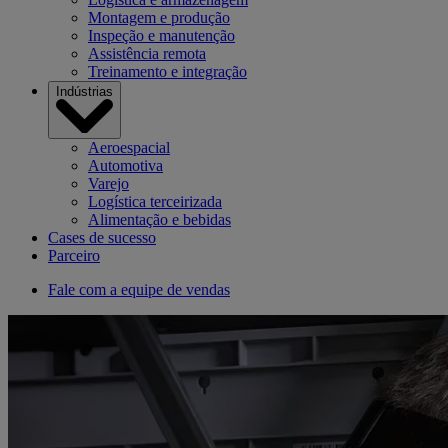
Montagem e produção
Inspeção e manutenção
Assistência remota
Treinamento e integração
Indústrias
Aeroespacial
Automotiva
Varejo
Logística terceirizada
Alimentação e bebidas
Cases de sucesso
Parceiro
Fale com a equipe de vendas