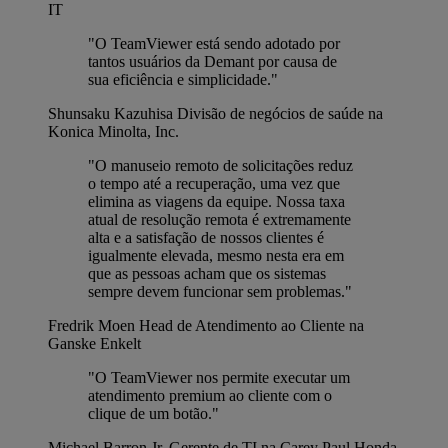
IT
"O TeamViewer está sendo adotado por
tantos usuários da Demant por causa de
sua eficiência e simplicidade."
Shunsaku Kazuhisa
Divisão de negócios de saúde na
Konica Minolta, Inc.
"O manuseio remoto de solicitações reduz
o tempo até a recuperação, uma vez que
elimina as viagens da equipe. Nossa taxa
atual de resolução remota é extremamente
alta e a satisfação de nossos clientes é
igualmente elevada, mesmo nesta era em
que as pessoas acham que os sistemas
sempre devem funcionar sem problemas."
Fredrik Moen
Head de Atendimento ao Cliente na
Ganske Enkelt
"O TeamViewer nos permite executar um
atendimento premium ao cliente com o
clique de um botão."
Michael Barron Jr.
Gerente de TI na Carey Paul Honda