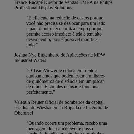
Franck Racapé
Diretor de Vendas EMEA na Philips
Professional Display Solutions
"É eficiente na redução de custos porque
você não precisa se deslocar para um lado
e para o outro, economiza tempo porque
permite acesso imediato à tela e tem alto
desempenho, pois é possível modificar
tudo."
Joshua Nye
Engenheiro de Aplicações na MPW
Industrial Waters
"O TeamViewer te coloca em frente a
equipamentos que podem estar a milhares
de quilômetros de distância em um piscar
de olhos. É simples de usar e funciona
perfeitamente."
Valentin Reuter
Oficial de bombeiros da capital
estadual de Wiesbaden na Brigada de Incêndio de
Oberursel
"Quando ocorre um problema, recebo uma
mensagem do TeamViewer e posso
corrigi-lo imediatamente. Isso nos ajuda a