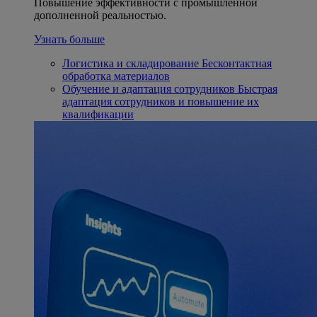
Повышение эффективности с промышленной
дополненной реальностью.
Узнать больше
Логистика и складирование
Бесконтактная
обработка материалов
Обучение и адаптация сотрудников
Быстрая
адаптация сотрудников и повышение их
квалификации