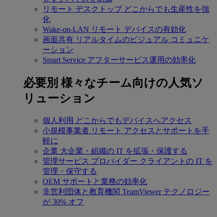
リモート デスクトップ
どこからでも生産性を強
化
Wake-on-LAN
リモート デバイスの有効化
画面共有
リアルタイムのビジュアル コミュニケ
ーション
Smart Service
アフターサービス運用の効率化
必要別
様々なチーム向けの人気ソ
リューション
個人利用
どこからでもデバイスへアクセス
小規模事業者
リモート アクセスとサポートを手
軽に
企業
大企業・組織の IT を拡張・保護する
管理サービス プロバイダー
クライアントの IT を
管理・保守する
OEM
サポートと業務の効率化
非営利団体と教育機関
TeamViewer テクノロジー
が 30% オフ