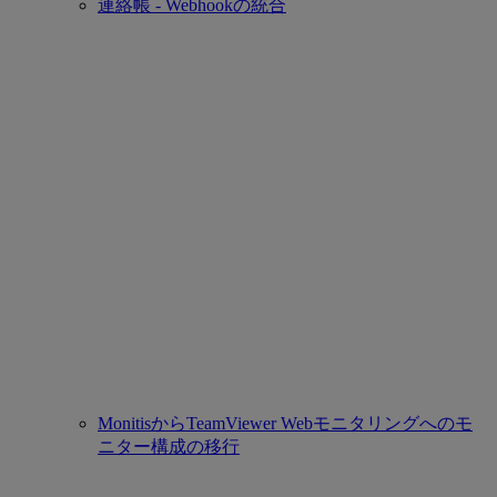
連絡帳 - Webhookの統合
MonitisからTeamViewer Webモニタリングへのモ
ニター構成の移行