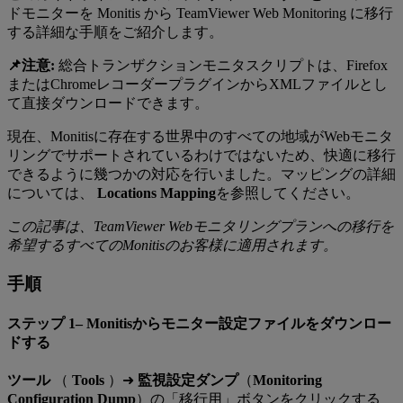
ドモニターを Monitis から TeamViewer Web Monitoring に移行
する詳細な手順をご紹介します。
📌注意:
総合トランザクションモニタスクリプトは、Firefox
またはChromeレコーダープラグインからXMLファイルとし
て直接ダウンロードできます。
現在、Monitisに存在する世界中のすべての地域がWebモニタ
リングでサポートされているわけではないため、快適に移行
できるように幾つかの対応を行いました。マッピングの詳細
については、
Locations Mapping
を参照してください。
この記事は、TeamViewer Webモニタリングプランへの移行を
希望するすべてのMonitisのお客様に適用されます。
手順
ステップ 1– Monitisからモニター設定ファイルをダウンロー
ドする
ツール
（
Tools
）➜
監視設定ダンプ
（
Monitoring
Configuration Dump
）の「移行用」ボタンをクリックする