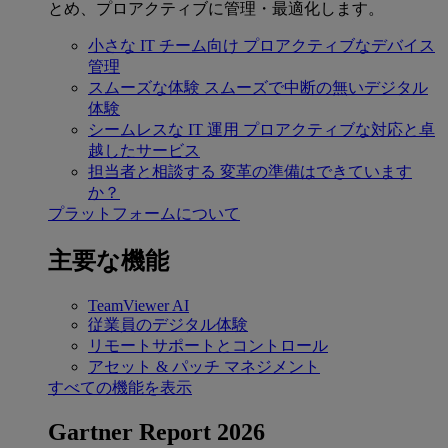
とめ、プロアクティブに管理・最適化します。
小さな IT チーム向け
プロアクティブなデバイス
管理
スムーズな体験
スムーズで中断の無いデジタル
体験
シームレスな IT 運用
プロアクティブな対応と卓
越したサービス
担当者と相談する
変革の準備はできています
か？
プラットフォームについて
主要な機能
TeamViewer AI
従業員のデジタル体験
リモートサポートとコントロール
アセット & パッチ マネジメント
すべての機能を表示
Gartner Report 2026