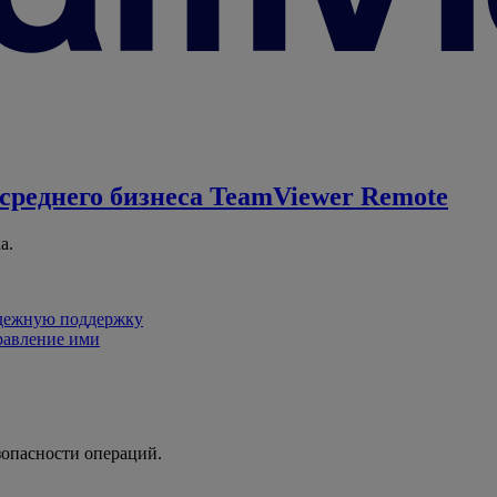
среднего бизнеса
TeamViewer Remote
а.
адежную поддержку
равление ими
зопасности операций.