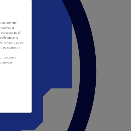
ание других
с сайтом и
 согласие на (i)
 собранных в
и от вас в ходе
 о размещении
х и периоде
например