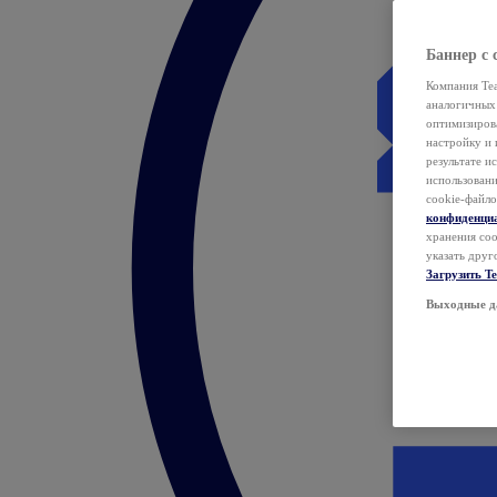
Баннер с 
Компания Tea
аналогичных 
оптимизиров
настройку и 
результате и
использован
cookie-файло
конфиденци
хранения coo
указать друг
Загрузить T
Выходные д