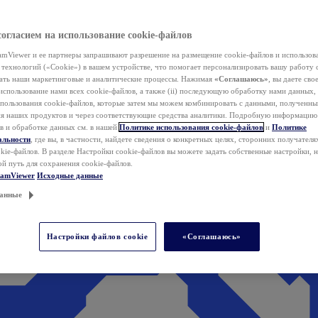
согласием на использование cookie-файлов
mViewer и ее партнеры запрашивают разрешение на размещение cookie-файлов и использов
технологий («Cookie») в вашем устройстве, что помогает персонализировать вашу работу 
ать наши маркетинговые и аналитические процессы. Нажимая
«Соглашаюсь»
, вы даете свое
использование нами всех cookie-файлов, а также (ii) последующую обработку нами данных,
спользования cookie-файлов, которые затем мы можем комбинировать с данными, полученным
ия наших продуктов и через соответствующие средства аналитики. Подробную информацию
в и обработке данных см. в нашей
Политике использования cookie-файлов
и
Политике
альности
, где вы, в частности, найдете сведения о конкретных целях, сторонних получателя
kie-файлов. В разделе Настройки cookie-файлов вы можете задать собственные настройки, 
ой путь для сохранения cookie-файлов.
eamViewer
Исходные данные
анные
Настройки файлов cookie
«Соглашаюсь»