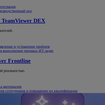
интеграция
оизводственный цех
й
TeamViewer DEX
вателей.
явление и устранение проблем
я выполнения типовых ИТ-задач
er Frontline
й реальностью.
ка материалов
ция сотрудников и повышение их квалификации