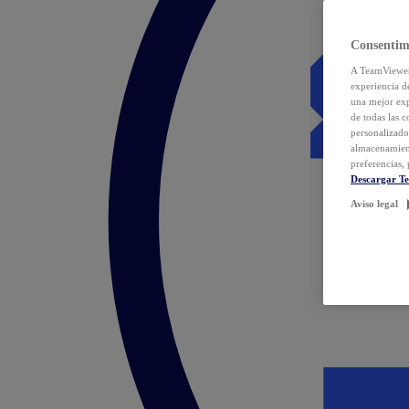
Consentim
A TeamViewer 
experiencia d
una mejor exp
de todas las 
personalizado
almacenamien
preferencias, 
Descargar T
Aviso legal