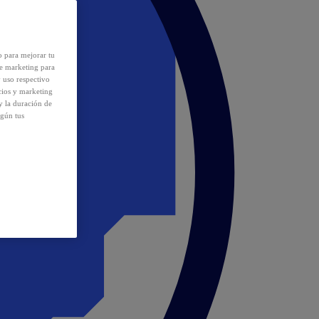
o para mejorar tu
de marketing para
y uso respectivo
cios y marketing
y la duración de
egún tus