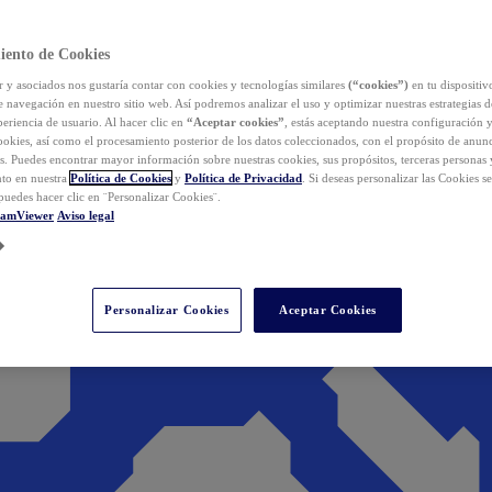
iento de Cookies
y asociados nos gustaría contar con cookies y tecnologías similares
(“cookies”)
en tu dispositiv
e navegación en nuestro sitio web. Así podremos analizar el uso y optimizar nuestras estrategias 
eriencia de usuario. Al hacer clic en
“Aceptar cookies”
, estás aceptando nuestra configuración 
cookies, así como el procesamiento posterior de los datos coleccionados, con el propósito de anun
s. Puedes encontrar mayor información sobre nuestras cookies, sus propósitos, terceras personas 
to en nuestra
Política de Cookies
y
Política de Privacidad
. Si deseas personalizar las Cookies s
puedes hacer clic en ¨Personalizar Cookies¨.
eamViewer
Aviso legal
Personalizar Cookies
Aceptar Cookies