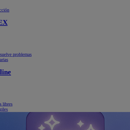
cción
EX
resuelve problemas
arias
line
 libres
giles