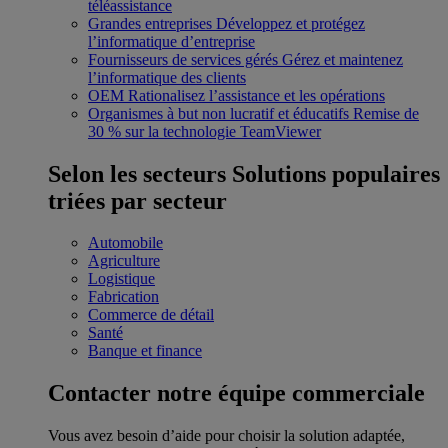
téléassistance
Grandes entreprises
Développez et protégez
l’informatique d’entreprise
Fournisseurs de services gérés
Gérez et maintenez
l’informatique des clients
OEM
Rationalisez l’assistance et les opérations
Organismes à but non lucratif et éducatifs
Remise de
30 % sur la technologie TeamViewer
Selon les secteurs
Solutions populaires
triées par secteur
Automobile
Agriculture
Logistique
Fabrication
Commerce de détail
Santé
Banque et finance
Contacter notre équipe commerciale
Vous avez besoin d’aide pour choisir la solution adaptée,