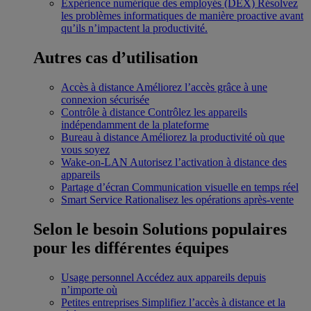
Expérience numérique des employés (DEX)
Résolvez
les problèmes informatiques de manière proactive avant
qu’ils n’impactent la productivité.
Autres cas d’utilisation
Accès à distance
Améliorez l’accès grâce à une
connexion sécurisée
Contrôle à distance
Contrôlez les appareils
indépendamment de la plateforme
Bureau à distance
Améliorez la productivité où que
vous soyez
Wake-on-LAN
Autorisez l’activation à distance des
appareils
Partage d’écran
Communication visuelle en temps réel
Smart Service
Rationalisez les opérations après-vente
Selon le besoin
Solutions populaires
pour les différentes équipes
Usage personnel
Accédez aux appareils depuis
n’importe où
Petites entreprises
Simplifiez l’accès à distance et la