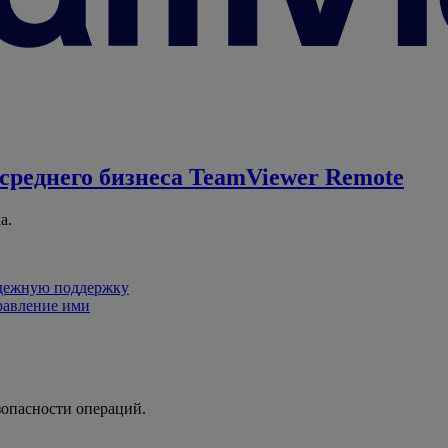
среднего бизнеса
TeamViewer Remote
а.
адежную поддержку
равление ими
зопасности операций.