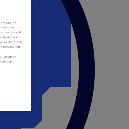
ание других
с сайтом и
 согласие на (i)
 собранных в
и от вас в ходе
 о размещении
х и периоде
например