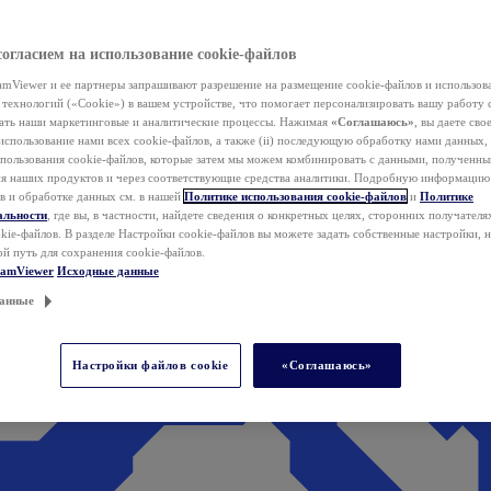
согласием на использование cookie-файлов
mViewer и ее партнеры запрашивают разрешение на размещение cookie-файлов и использов
технологий («Cookie») в вашем устройстве, что помогает персонализировать вашу работу 
ать наши маркетинговые и аналитические процессы. Нажимая
«Соглашаюсь»
, вы даете свое
использование нами всех cookie-файлов, а также (ii) последующую обработку нами данных,
спользования cookie-файлов, которые затем мы можем комбинировать с данными, полученным
ия наших продуктов и через соответствующие средства аналитики. Подробную информацию
в и обработке данных см. в нашей
Политике использования cookie-файлов
и
Политике
альности
, где вы, в частности, найдете сведения о конкретных целях, сторонних получателя
kie-файлов. В разделе Настройки cookie-файлов вы можете задать собственные настройки, 
ой путь для сохранения cookie-файлов.
eamViewer
Исходные данные
анные
Настройки файлов cookie
«Соглашаюсь»