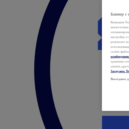
Баннер с 
Компания Tea
аналогичных 
оптимизиров
настройку и 
результате и
использован
cookie-файло
конфиденци
хранения coo
указать друг
Загрузить T
Выходные д