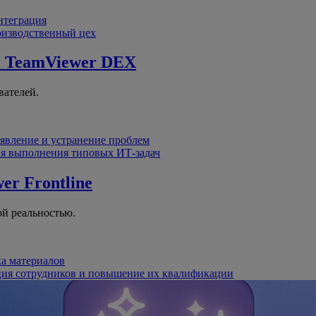
интеграция
оизводственный цех
й
TeamViewer DEX
вателей.
явление и устранение проблем
я выполнения типовых ИТ-задач
er Frontline
й реальностью.
ка материалов
ция сотрудников и повышение их квалификации