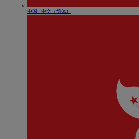
中国 - 中⽂（简体）