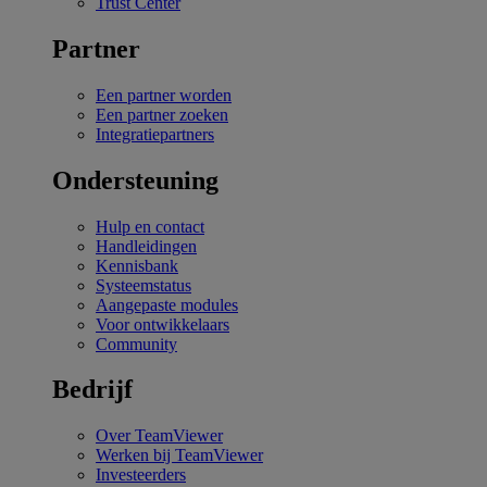
Trust Center
Partner
Een partner worden
Een partner zoeken
Integratiepartners
Ondersteuning
Hulp en contact
Handleidingen
Kennisbank
Systeemstatus
Aangepaste modules
Voor ontwikkelaars
Community
Bedrijf
Over TeamViewer
Werken bij TeamViewer
Investeerders