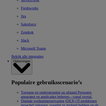
ServiceNow
Freshworks
Jira
Salesforce
Zendesk
Slack
Microsoft Teams
Bekijk alle integraties
Oplossingen
Populaire gebruiksscenario’s
Toegang en ondersteuning op afstand
Personen,
apparaten en applicaties beheren—vanaf overal.
Digitale werknemerservaring (DEX)
IT-problemen
proactief oplossen, voordat ze invloed hebben op de