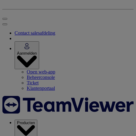
Contact salesafdeling
Aanmelden
Open web-app
Beheerconsole
Ticket
Klantenportaal
Producten