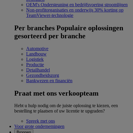
OEM's
Ondersteuning en bedrijfsvoering stroomlijnen
Non-profitorganisaties en onderwijs
30% korting op
TeamViewer-technologie
Per branches
Populaire oplossingen
gesorteerd per branche
Automotive
Landbouw
Logistiek
Productie
Detailhandel
Gezondheidszorg
Bankwezen en financiën
Praat met ons verkoopteam
Hebt u hulp nodig om de juiste oplossing te kiezen, een
bestelling te plaatsen of uw licentie te upgraden?
Spreek met ons
Voor grote ondernemingen
Bronnen