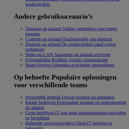
productiviteit.
Andere gebruiksscenario’s
Toegang op afstand
Veilige verbinding voor betere
toegang
Controle op afstand
Onafhankelijk van platform
Desktop op afstand
De productiviteit vanaf overal
verbeteren
Wake-on-LAN
Apparaten op afstand activeren
Schermdeling
Realtime visuele communicatie
Smart Service
Aftersales-activiteiten stroomlijnen
Op behoefte
Populaire oplossingen
voor verschillende teams
Persoonlijk gebruik
Overal toegang tot apparaten
Kleine bedrijven
Eenvoudige toegang en ondersteuning
op afstand
Grote bedrijven
IT van grote ondernemingen opschalen
en beveiligen
Beheerde serviceproviders
Client-IT beheren en
behouden