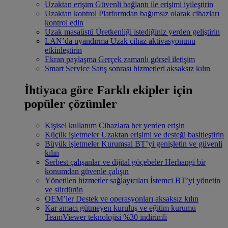
Uzaktan erişim
Güvenli bağlantı ile erişimi iyileştirin
Uzaktan kontrol
Platformdan bağımsız olarak cihazları
kontrol edin
Uzak masaüstü
Üretkenliği istediğiniz yerden geliştirin
LAN’da uyandırma
Uzak cihaz aktivasyonunu
etkinleştirin
Ekran paylaşma
Gerçek zamanlı görsel iletişim
Smart Service
Satış sonrası hizmetleri aksaksız kılın
İhtiyaca göre
Farklı ekipler için
popüler çözümler
Kişisel kullanım
Cihazlara her yerden erişin
Küçük işletmeler
Uzaktan erişimi ve desteği basitleştirin
Büyük işletmeler
Kurumsal BT’yi genişletin ve güvenli
kılın
Serbest çalışanlar ve dijital göçebeler
Herhangi bir
konumdan güvenle çalışın
Yönetilen hizmetler sağlayıcıları
İstemci BT’yi yönetin
ve sürdürün
OEM’ler
Destek ve operasyonları aksaksız kılın
Kar amacı gütmeyen kuruluş ve eğitim kurumu
TeamViewer teknolojisi %30 indirimli