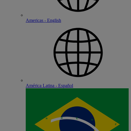
Americas - English
América Latina - Español