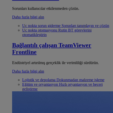
Sorunları kullanıcılar etkilenmeden çözün.
Daha fazla bilgi alın
Uç nokta sorun giderme
Sorunları tanımlayın ve çözün
Uç nokta otomasyonu
Rutin BT görevlerini
otomatikleştirin
Bağlantılı çalışan
TeamViewer
Frontline
Endüstriyel artırılmış gerçeklik ile verimliliği sürdürün.
Daha fazla bilgi alın
Lojistik ve depolama
Dokunmadan malzeme işleme
Eğitim ve oryantasyon
Hızlı oryantasyon ve beceri
geliştirme