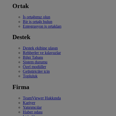
Ortak
İş ortağımız olun
Bir iş ortağı bulun
Entegrasyon iş ortakları
Destek
Destek ekibine ulaşın
Rehberler ve kılavuzlar
Bilgi Tabanı
Sistem durumu
Özel modüller
Geliştiriciler için
Topluluk
Firma
TeamViewer Hakkında
Kariyer
Yatırımcılar
Haber odası