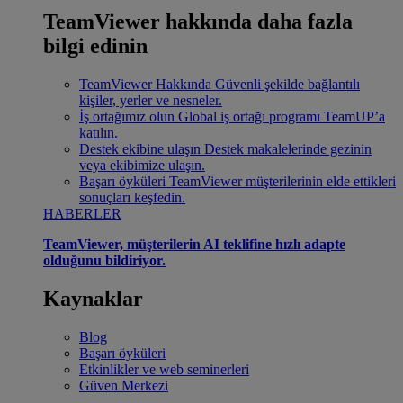
TeamViewer hakkında daha fazla
bilgi edinin
TeamViewer Hakkında
Güvenli şekilde bağlantılı
kişiler, yerler ve nesneler.
İş ortağımız olun
Global iş ortağı programı TeamUP’a
katılın.
Destek ekibine ulaşın
Destek makalelerinde gezinin
veya ekibimize ulaşın.
Başarı öyküleri
TeamViewer müşterilerinin elde ettikleri
sonuçları keşfedin.
HABERLER
TeamViewer, müşterilerin AI teklifine hızlı adapte
olduğunu bildiriyor.
Kaynaklar
Blog
Başarı öyküleri
Etkinlikler ve web seminerleri
Güven Merkezi