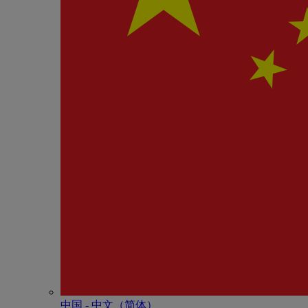
中国 - 中⽂（简体）