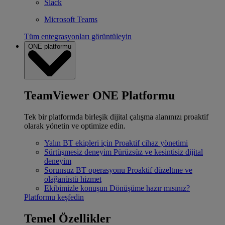
Slack
Microsoft Teams
Tüm entegrasyonları görüntüleyin
ONE platformu
TeamViewer ONE Platformu
Tek bir platformda birleşik dijital çalışma alanınızı proaktif
olarak yönetin ve optimize edin.
Yalın BT ekipleri için
Proaktif cihaz yönetimi
Sürtüşmesiz deneyim
Pürüzsüz ve kesintisiz dijital
deneyim
Sorunsuz BT operasyonu
Proaktif düzeltme ve
olağanüstü hizmet
Ekibimizle konuşun
Dönüşüme hazır mısınız?
Platformu keşfedin
Temel Özellikler