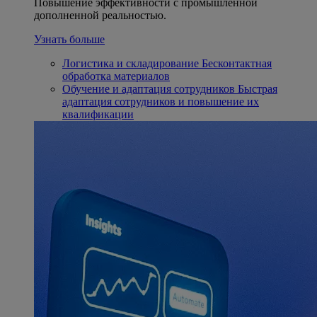
Повышение эффективности с промышленной
дополненной реальностью.
Узнать больше
Логистика и складирование
Бесконтактная
обработка материалов
Обучение и адаптация сотрудников
Быстрая
адаптация сотрудников и повышение их
квалификации