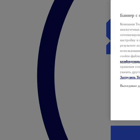
Баннер с 
Компания Tea
аналогичных 
оптимизиров
настройку и 
результате и
использован
cookie-файло
конфиденци
хранения coo
указать друг
Загрузить T
Выходные д