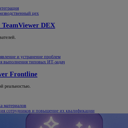
интеграция
оизводственный цех
й
TeamViewer DEX
вателей.
явление и устранение проблем
я выполнения типовых ИТ-задач
er Frontline
й реальностью.
ка материалов
ция сотрудников и повышение их квалификации