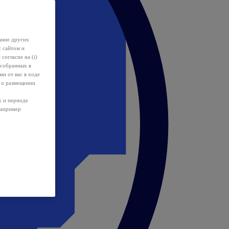
ание других
с сайтом и
 согласие на (i)
 собранных в
и от вас в ходе
 о размещении
х и периоде
например