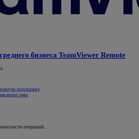
среднего бизнеса
TeamViewer Remote
а.
адежную поддержку
равление ими
зопасности операций.