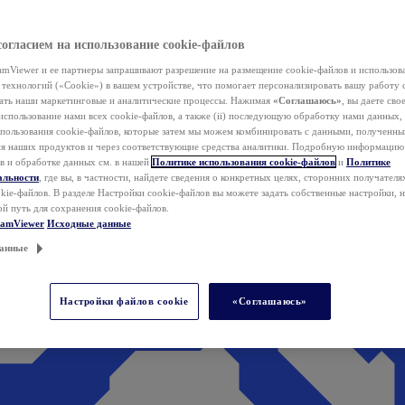
согласием на использование cookie-файлов
mViewer и ее партнеры запрашивают разрешение на размещение cookie-файлов и использов
технологий («Cookie») в вашем устройстве, что помогает персонализировать вашу работу 
ать наши маркетинговые и аналитические процессы. Нажимая
«Соглашаюсь»
, вы даете свое
использование нами всех cookie-файлов, а также (ii) последующую обработку нами данных,
спользования cookie-файлов, которые затем мы можем комбинировать с данными, полученным
ия наших продуктов и через соответствующие средства аналитики. Подробную информацию
в и обработке данных см. в нашей
Политике использования cookie-файлов
и
Политике
альности
, где вы, в частности, найдете сведения о конкретных целях, сторонних получателя
kie-файлов. В разделе Настройки cookie-файлов вы можете задать собственные настройки, 
ой путь для сохранения cookie-файлов.
eamViewer
Исходные данные
анные
Настройки файлов cookie
«Соглашаюсь»