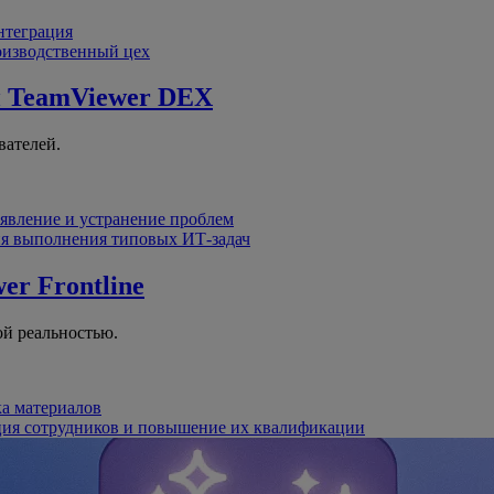
интеграция
оизводственный цех
й
TeamViewer DEX
вателей.
явление и устранение проблем
я выполнения типовых ИТ-задач
er Frontline
й реальностью.
ка материалов
ция сотрудников и повышение их квалификации