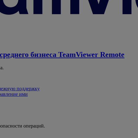
среднего бизнеса
TeamViewer Remote
а.
адежную поддержку
равление ими
зопасности операций.