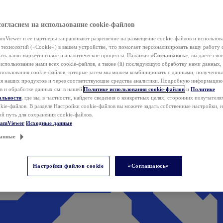
согласием на использование cookie-файлов
mViewer и ее партнеры запрашивают разрешение на размещение cookie-файлов и использов
технологий («Cookie») в вашем устройстве, что помогает персонализировать вашу работу 
ать наши маркетинговые и аналитические процессы. Нажимая
«Соглашаюсь»
, вы даете свое
использование нами всех cookie-файлов, а также (ii) последующую обработку нами данных,
спользования cookie-файлов, которые затем мы можем комбинировать с данными, полученным
ия наших продуктов и через соответствующие средства аналитики. Подробную информацию
в и обработке данных см. в нашей
Политике использования cookie-файлов
и
Политике
альности
, где вы, в частности, найдете сведения о конкретных целях, сторонних получателя
kie-файлов. В разделе Настройки cookie-файлов вы можете задать собственные настройки, 
ой путь для сохранения cookie-файлов.
eamViewer
Исходные данные
анные
Настройки файлов cookie
«Соглашаюсь»