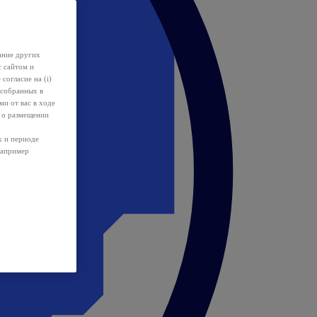
ание других
с сайтом и
 согласие на (i)
 собранных в
и от вас в ходе
 о размещении
х и периоде
например