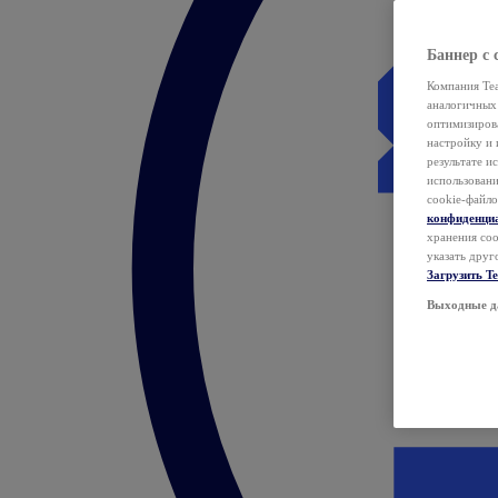
Баннер с 
Компания Tea
аналогичных 
оптимизиров
настройку и 
результате и
использован
cookie-файло
конфиденци
хранения coo
указать друг
Загрузить T
Выходные д