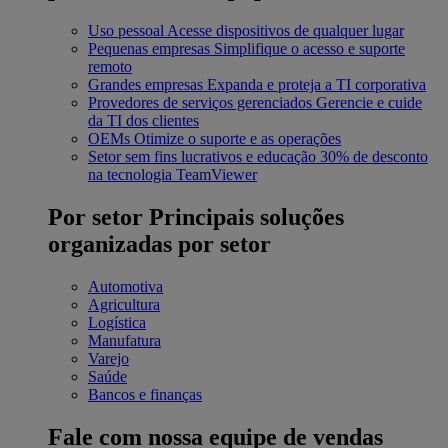
Uso pessoal
Acesse dispositivos de qualquer lugar
Pequenas empresas
Simplifique o acesso e suporte
remoto
Grandes empresas
Expanda e proteja a TI corporativa
Provedores de serviços gerenciados
Gerencie e cuide
da TI dos clientes
OEMs
Otimize o suporte e as operações
Setor sem fins lucrativos e educação
30% de desconto
na tecnologia TeamViewer
Por setor
Principais soluções
organizadas por setor
Automotiva
Agricultura
Logística
Manufatura
Varejo
Saúde
Bancos e finanças
Fale com nossa equipe de vendas