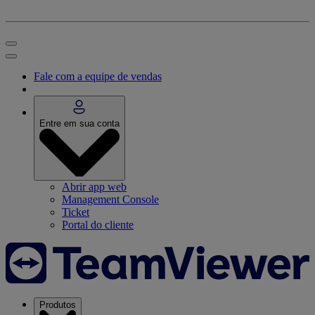
Fale com a equipe de vendas
Entre em sua conta
Abrir app web
Management Console
Ticket
Portal do cliente
Produtos