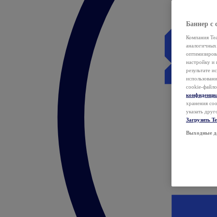
Баннер с 
Компания Tea
аналогичных 
оптимизиров
настройку и 
результате и
использован
cookie-файло
конфиденци
хранения coo
указать друг
Загрузить T
Выходные д