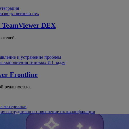
интеграция
оизводственный цех
й
TeamViewer DEX
вателей.
явление и устранение проблем
я выполнения типовых ИТ-задач
er Frontline
й реальностью.
ка материалов
ция сотрудников и повышение их квалификации