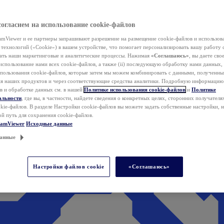
согласием на использование cookie-файлов
mViewer и ее партнеры запрашивают разрешение на размещение cookie-файлов и использов
технологий («Cookie») в вашем устройстве, что помогает персонализировать вашу работу 
ать наши маркетинговые и аналитические процессы. Нажимая
«Соглашаюсь»
, вы даете свое
использование нами всех cookie-файлов, а также (ii) последующую обработку нами данных,
спользования cookie-файлов, которые затем мы можем комбинировать с данными, полученным
ия наших продуктов и через соответствующие средства аналитики. Подробную информацию
в и обработке данных см. в нашей
Политике использования cookie-файлов
и
Политике
альности
, где вы, в частности, найдете сведения о конкретных целях, сторонних получателя
kie-файлов. В разделе Настройки cookie-файлов вы можете задать собственные настройки, 
ой путь для сохранения cookie-файлов.
eamViewer
Исходные данные
анные
Настройки файлов cookie
«Соглашаюсь»