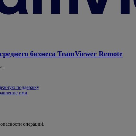
среднего бизнеса
TeamViewer Remote
а.
адежную поддержку
равление ими
зопасности операций.