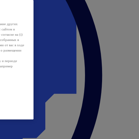
ание других
с сайтом и
 согласие на (i)
 собранных в
и от вас в ходе
 о размещении
х и периоде
например