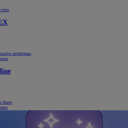
cción
EX
resuelve problemas
arias
line
 libres
giles