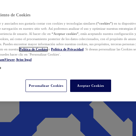
iento de Cookies
y asociados nos gustaría contar con cookies y tecnologías similares
(“cookies”)
en tu dispositiv
e navegación en nuestro sitio web. Así podremos analizar el uso y optimizar nuestras estrategias 
eriencia de usuario. Al hacer clic en
“Aceptar cookies”
, estás aceptando nuestra configuración 
cookies, así como el procesamiento posterior de los datos coleccionados, con el propósito de anun
s. Puedes encontrar mayor información sobre nuestras cookies, sus propósitos, terceras personas 
to en nuestra
Política de Cookies
y
Política de Privacidad
. Si deseas personalizar las Cookies s
puedes hacer clic en ¨Personalizar Cookies¨.
eamViewer
Aviso legal
Personalizar Cookies
Aceptar Cookies