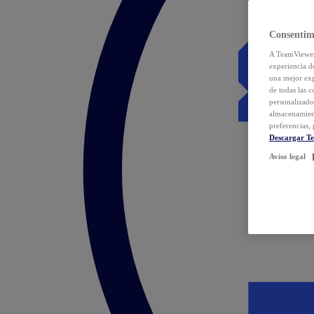
Consentim
A TeamViewer 
experiencia d
una mejor exp
de todas las 
personalizado
almacenamien
preferencias, 
Descargar T
Aviso legal