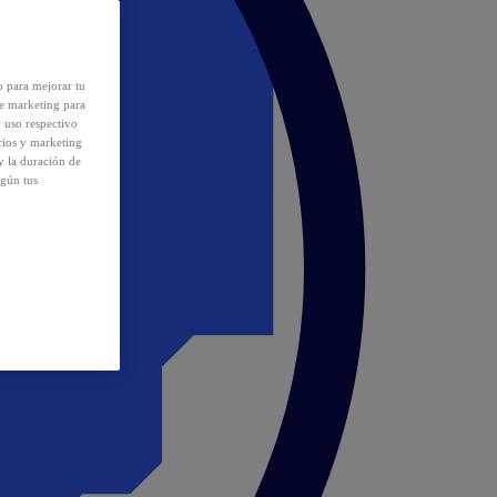
o para mejorar tu
de marketing para
y uso respectivo
cios y marketing
y la duración de
egún tus