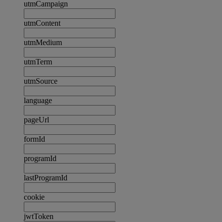
utmCampaign
utmContent
utmMedium
utmTerm
utmSource
language
pageUrl
formId
programId
lastProgramId
cookie
jwtToken