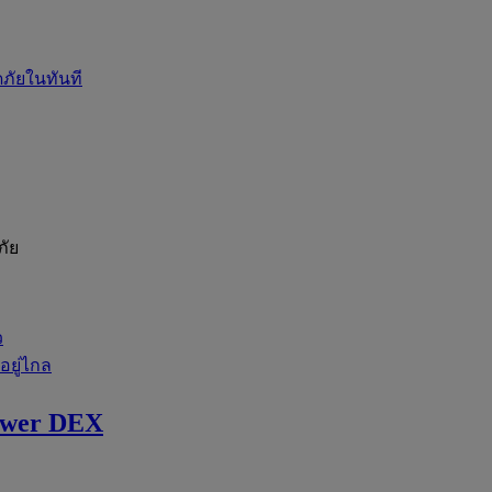
ภัยในทันที
ภัย
ว
่อยู่ไกล
ewer DEX