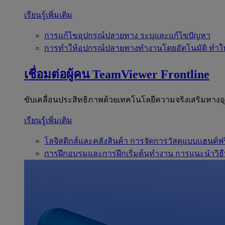
เรียนรู้เพิ่มเติม
การแก้ไขอุปกรณ์ปลายทาง
ระบุและแก้ไขปัญหา
การทำให้อุปกรณ์ปลายทางทำงานโดยอัตโนมัติ
ทำใ
เชื่อมต่อผู้คน
TeamViewer Frontline
ขับเคลื่อนประสิทธิภาพด้วยเทคโนโลยีความจริงเสริมทาง
เรียนรู้เพิ่มเติม
โลจิสติกส์และคลังสินค้า
การจัดการวัสดุแบบแฮนด์ฟร
การฝึกอบรมและการฝึกเริ่มต้นทำงาน
การแนะนำวิธี