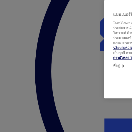
แบนเนอร์ยิ
TeamViewer แ
ประสบการณ์ก
วิเคราะห์ ด้
ประมวลผลข้อ
และมาตรการว
นโยบายความเ
เก็บคุกกี้ ห
ดาวน์โหลด 
ที่อยู่