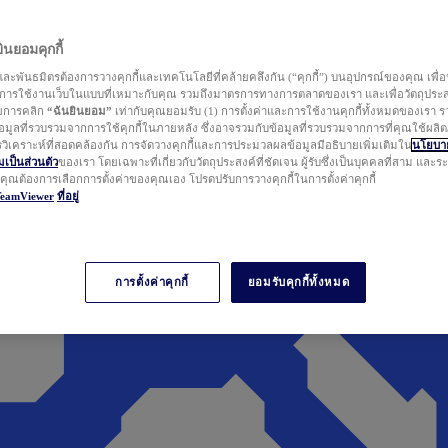
นยอมคุกกี้
ละพันธมิตรต้องการวางคุกกี้และเทคโนโลยีที่คล้ายคลึงกัน (“คุกกี้”) บนอุปกรณ์ของคุณ เพื่อ
ารใช้งานเว็บในแบบที่เหมาะกับคุณ รวมถึงมาตรการทางการตลาดของเรา และเพื่อวัตถุประ
วยการคลิก
“ฉันยินยอม”
เท่ากับคุณยอมรับ (1) การตั้งค่าและการใช้งานคุกกี้ทั้งหมดของเรา ร
มูลที่รวบรวมจากการใช้คุกกี้ในภายหลัง ซึ่งอาจรวมกับข้อมูลที่รวบรวมจากการที่คุณใช้ผลิ
ิเคราะห์ที่สอดคล้องกัน การจัดวางคุกกี้และการประมวลผลข้อมูลมีอธิบายเพิ่มเติมใน
นโยบาย
ป็นส่วนตัว
ของเรา โดยเฉพาะที่เกี่ยวกับวัตถุประสงค์ที่ชัดเจน ผู้รับซึ่งเป็นบุคคลที่สาม และ
ากคุณต้องการเลือกการตั้งค่าของคุณเอง โปรดปรับการวางคุกกี้ในการตั้งค่าคุกกี้
TeamViewer
ที่อยู่
การตั้งค่าคุกกี้
ยอมรับคุกกี้ทั้งหมด