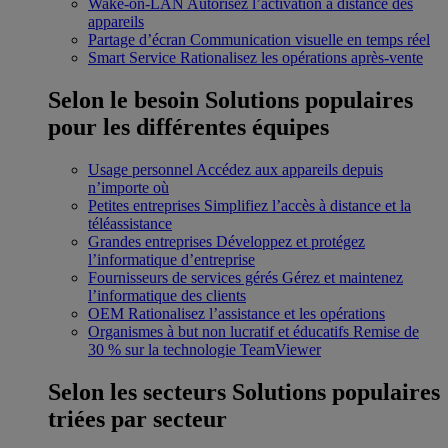
Wake-on-LAN
Autorisez l’activation à distance des
appareils
Partage d’écran
Communication visuelle en temps réel
Smart Service
Rationalisez les opérations après-vente
Selon le besoin
Solutions populaires
pour les différentes équipes
Usage personnel
Accédez aux appareils depuis
n’importe où
Petites entreprises
Simplifiez l’accès à distance et la
téléassistance
Grandes entreprises
Développez et protégez
l’informatique d’entreprise
Fournisseurs de services gérés
Gérez et maintenez
l’informatique des clients
OEM
Rationalisez l’assistance et les opérations
Organismes à but non lucratif et éducatifs
Remise de
30 % sur la technologie TeamViewer
Selon les secteurs
Solutions populaires
triées par secteur