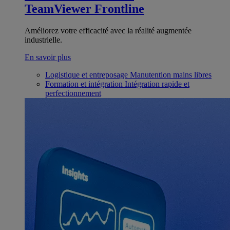
TeamViewer Frontline
Améliorez votre efficacité avec la réalité augmentée
industrielle.
En savoir plus
Logistique et entreposage
Manutention mains libres
Formation et intégration
Intégration rapide et
perfectionnement