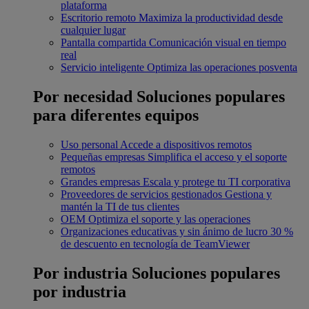
plataforma
Escritorio remoto
Maximiza la productividad desde
cualquier lugar
Pantalla compartida
Comunicación visual en tiempo
real
Servicio inteligente
Optimiza las operaciones posventa
Por necesidad
Soluciones populares
para diferentes equipos
Uso personal
Accede a dispositivos remotos
Pequeñas empresas
Simplifica el acceso y el soporte
remotos
Grandes empresas
Escala y protege tu TI corporativa
Proveedores de servicios gestionados
Gestiona y
mantén la TI de tus clientes
OEM
Optimiza el soporte y las operaciones
Organizaciones educativas y sin ánimo de lucro
30 %
de descuento en tecnología de TeamViewer
Por industria
Soluciones populares
por industria