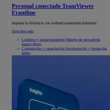
Personal conectado
TeamViewer
Frontline
Impulsa la eficiencia con realidad aumentada industrial.
Descubre más
Logística y almacenamiento
Manejo de mercadería
manos libres
Contratación y capacitación
Incorporación y formación
ágiles