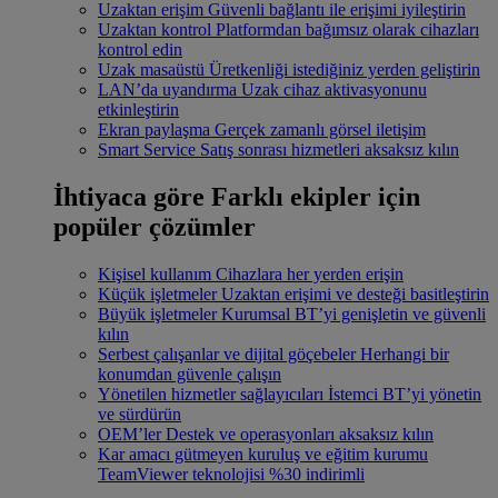
Uzaktan erişim
Güvenli bağlantı ile erişimi iyileştirin
Uzaktan kontrol
Platformdan bağımsız olarak cihazları
kontrol edin
Uzak masaüstü
Üretkenliği istediğiniz yerden geliştirin
LAN’da uyandırma
Uzak cihaz aktivasyonunu
etkinleştirin
Ekran paylaşma
Gerçek zamanlı görsel iletişim
Smart Service
Satış sonrası hizmetleri aksaksız kılın
İhtiyaca göre
Farklı ekipler için
popüler çözümler
Kişisel kullanım
Cihazlara her yerden erişin
Küçük işletmeler
Uzaktan erişimi ve desteği basitleştirin
Büyük işletmeler
Kurumsal BT’yi genişletin ve güvenli
kılın
Serbest çalışanlar ve dijital göçebeler
Herhangi bir
konumdan güvenle çalışın
Yönetilen hizmetler sağlayıcıları
İstemci BT’yi yönetin
ve sürdürün
OEM’ler
Destek ve operasyonları aksaksız kılın
Kar amacı gütmeyen kuruluş ve eğitim kurumu
TeamViewer teknolojisi %30 indirimli