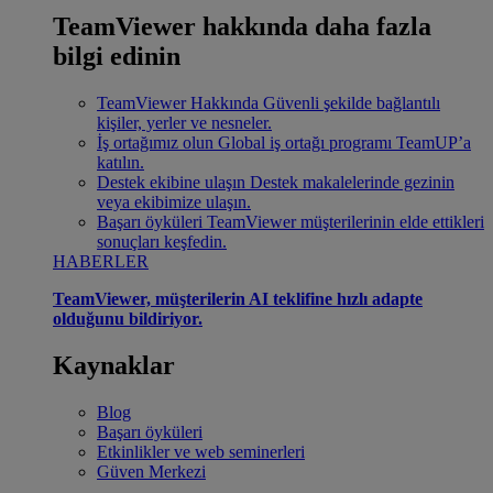
TeamViewer hakkında daha fazla
bilgi edinin
TeamViewer Hakkında
Güvenli şekilde bağlantılı
kişiler, yerler ve nesneler.
İş ortağımız olun
Global iş ortağı programı TeamUP’a
katılın.
Destek ekibine ulaşın
Destek makalelerinde gezinin
veya ekibimize ulaşın.
Başarı öyküleri
TeamViewer müşterilerinin elde ettikleri
sonuçları keşfedin.
HABERLER
TeamViewer, müşterilerin AI teklifine hızlı adapte
olduğunu bildiriyor.
Kaynaklar
Blog
Başarı öyküleri
Etkinlikler ve web seminerleri
Güven Merkezi