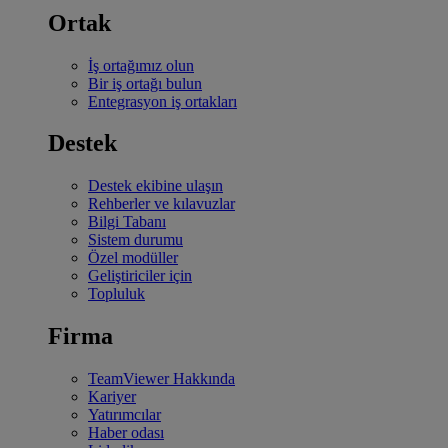
Ortak
İş ortağımız olun
Bir iş ortağı bulun
Entegrasyon iş ortakları
Destek
Destek ekibine ulaşın
Rehberler ve kılavuzlar
Bilgi Tabanı
Sistem durumu
Özel modüller
Geliştiriciler için
Topluluk
Firma
TeamViewer Hakkında
Kariyer
Yatırımcılar
Haber odası