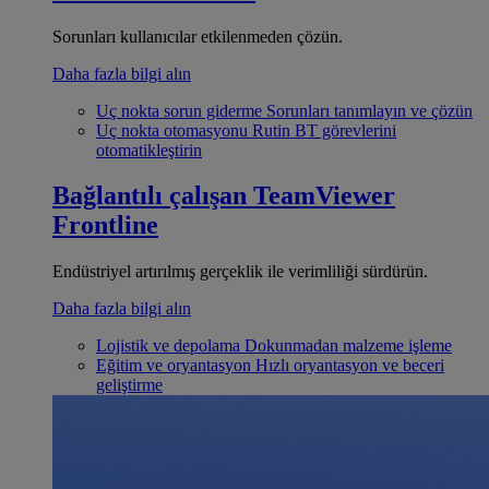
Sorunları kullanıcılar etkilenmeden çözün.
Daha fazla bilgi alın
Uç nokta sorun giderme
Sorunları tanımlayın ve çözün
Uç nokta otomasyonu
Rutin BT görevlerini
otomatikleştirin
Bağlantılı çalışan
TeamViewer
Frontline
Endüstriyel artırılmış gerçeklik ile verimliliği sürdürün.
Daha fazla bilgi alın
Lojistik ve depolama
Dokunmadan malzeme işleme
Eğitim ve oryantasyon
Hızlı oryantasyon ve beceri
geliştirme