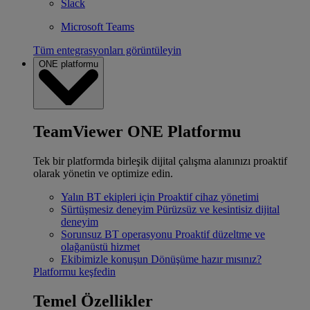
Slack
Microsoft Teams
Tüm entegrasyonları görüntüleyin
ONE platformu
TeamViewer ONE Platformu
Tek bir platformda birleşik dijital çalışma alanınızı proaktif
olarak yönetin ve optimize edin.
Yalın BT ekipleri için
Proaktif cihaz yönetimi
Sürtüşmesiz deneyim
Pürüzsüz ve kesintisiz dijital
deneyim
Sorunsuz BT operasyonu
Proaktif düzeltme ve
olağanüstü hizmet
Ekibimizle konuşun
Dönüşüme hazır mısınız?
Platformu keşfedin
Temel Özellikler