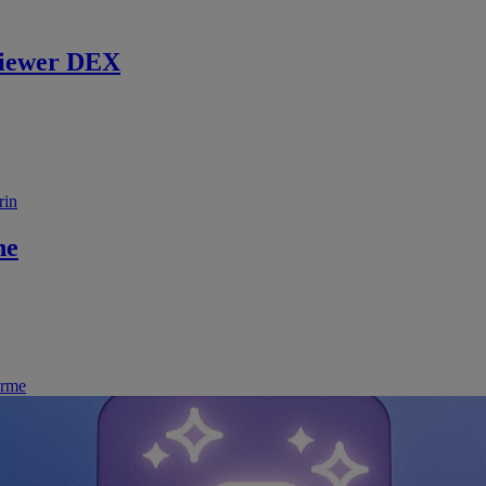
iewer DEX
rin
ne
irme