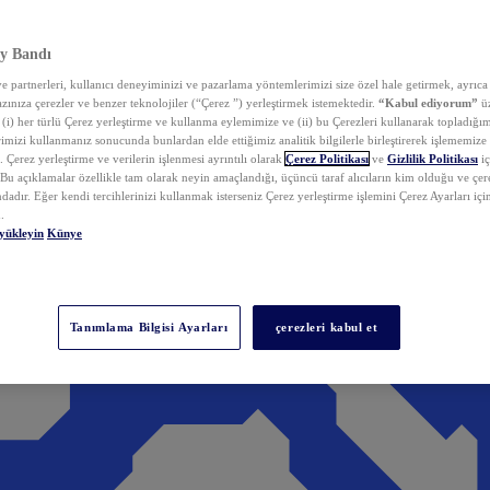
y Bandı
 partnerleri, kullanıcı deneyiminizi ve pazarlama yöntemlerimizi size özel hale getirmek, ayrıca 
zınıza çerezler ve benzer teknolojiler (“Çerez ”) yerleştirmek istemektedir.
“Kabul ediyorum”
üz
 (i) her türlü Çerez yerleştirme ve kullanma eylemimize ve (ii) bu Çerezleri kullanarak topladığım
rimizi kullanmanız sonucunda bunlardan elde ettiğimiz analitik bilgilerle birleştirerek işlememize
 Çerez yerleştirme ve verilerin işlenmesi ayrıntılı olarak
Çerez Politikası
ve
Gizlilik Politikası
iç
. Bu açıklamalar özellikle tam olarak neyin amaçlandığı, üçüncü taraf alıcıların kim olduğu ve çe
dadır. Eğer kendi tercihlerinizi kullanmak isterseniz Çerez yerleştirme işlemini Çerez Ayarları içi
.
yükleyin
Künye
Tanımlama Bilgisi Ayarları
çerezleri kabul et