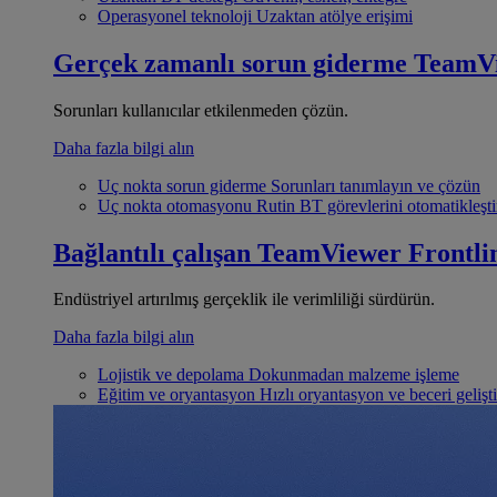
Operasyonel teknoloji
Uzaktan atölye erişimi
Gerçek zamanlı sorun giderme
TeamV
Sorunları kullanıcılar etkilenmeden çözün.
Daha fazla bilgi alın
Uç nokta sorun giderme
Sorunları tanımlayın ve çözün
Uç nokta otomasyonu
Rutin BT görevlerini otomatikleşti
Bağlantılı çalışan
TeamViewer Frontli
Endüstriyel artırılmış gerçeklik ile verimliliği sürdürün.
Daha fazla bilgi alın
Lojistik ve depolama
Dokunmadan malzeme işleme
Eğitim ve oryantasyon
Hızlı oryantasyon ve beceri gelişt