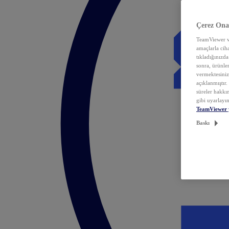
Çerez Ona
TeamViewer ve
amaçlarla ciha
tıkladığınızda
sonra, ürünle
vermektesiniz.
açıklanmıştır
süreler hakkın
gibi uyarlayın
TeamViewer 
Baskı