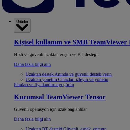
Ürünler
Kişisel kullanım ve SMB
TeamViewer 
Hızlı ve güvenli uzaktan erişim ve BT desteği.
Daha fazla bilgi alın
Uzaktan destek
Anında ve güvenli destek verin
Uzaktan yönetim
Cihazları izleyin ve yönetin
Planları ve fiyatlandırmayı görün
Kurumsal
TeamViewer Tensor
Güvenli operasyon için uzak bağlantılar.
Daha fazla bilgi alın
Uzaktan BT desteği
Güvenli, esnek, entegre