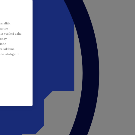
analitik
erine
ız verileri daha
 onay
inde
rez saklama
nde istediğiniz