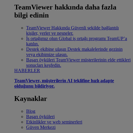
TeamViewer hakkında daha fazla
bilgi edinin
TeamViewer Hakkında
Güvenli şekilde bağlantılı
kişiler, yerler ve nesneler.
İş ortağımız olun
Global iş ortağı programı TeamUP’a
katılın.
Destek ekibine ulaşın
Destek makalelerinde gezinin
veya ekibimize ulaşın.
Başarı öyküleri
TeamViewer müşterilerinin elde ettikleri
sonuçları keşfedin.
HABERLER
TeamViewer, müşterilerin AI teklifine hızlı adapte
olduğunu bildiriyor.
Kaynaklar
Blog
Başarı öyküleri
Etkinlikler ve web seminerleri
Güven Merkezi