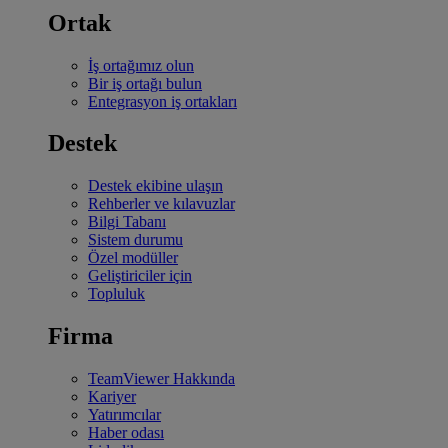
Ortak
İş ortağımız olun
Bir iş ortağı bulun
Entegrasyon iş ortakları
Destek
Destek ekibine ulaşın
Rehberler ve kılavuzlar
Bilgi Tabanı
Sistem durumu
Özel modüller
Geliştiriciler için
Topluluk
Firma
TeamViewer Hakkında
Kariyer
Yatırımcılar
Haber odası