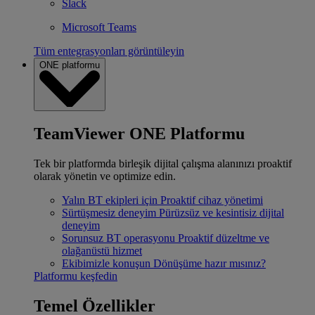
Slack
Microsoft Teams
Tüm entegrasyonları görüntüleyin
ONE platformu
TeamViewer ONE Platformu
Tek bir platformda birleşik dijital çalışma alanınızı proaktif
olarak yönetin ve optimize edin.
Yalın BT ekipleri için
Proaktif cihaz yönetimi
Sürtüşmesiz deneyim
Pürüzsüz ve kesintisiz dijital
deneyim
Sorunsuz BT operasyonu
Proaktif düzeltme ve
olağanüstü hizmet
Ekibimizle konuşun
Dönüşüme hazır mısınız?
Platformu keşfedin
Temel Özellikler