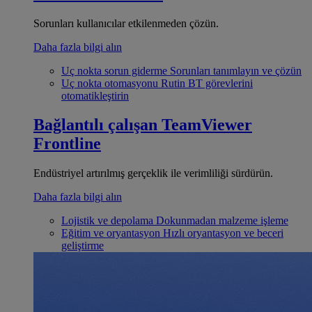
Sorunları kullanıcılar etkilenmeden çözün.
Daha fazla bilgi alın
Uç nokta sorun giderme
Sorunları tanımlayın ve çözün
Uç nokta otomasyonu
Rutin BT görevlerini
otomatikleştirin
Bağlantılı çalışan
TeamViewer
Frontline
Endüstriyel artırılmış gerçeklik ile verimliliği sürdürün.
Daha fazla bilgi alın
Lojistik ve depolama
Dokunmadan malzeme işleme
Eğitim ve oryantasyon
Hızlı oryantasyon ve beceri
geliştirme