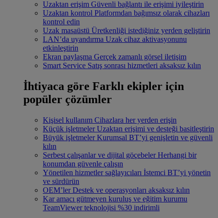
Uzaktan erişim
Güvenli bağlantı ile erişimi iyileştirin
Uzaktan kontrol
Platformdan bağımsız olarak cihazları
kontrol edin
Uzak masaüstü
Üretkenliği istediğiniz yerden geliştirin
LAN’da uyandırma
Uzak cihaz aktivasyonunu
etkinleştirin
Ekran paylaşma
Gerçek zamanlı görsel iletişim
Smart Service
Satış sonrası hizmetleri aksaksız kılın
İhtiyaca göre
Farklı ekipler için
popüler çözümler
Kişisel kullanım
Cihazlara her yerden erişin
Küçük işletmeler
Uzaktan erişimi ve desteği basitleştirin
Büyük işletmeler
Kurumsal BT’yi genişletin ve güvenli
kılın
Serbest çalışanlar ve dijital göçebeler
Herhangi bir
konumdan güvenle çalışın
Yönetilen hizmetler sağlayıcıları
İstemci BT’yi yönetin
ve sürdürün
OEM’ler
Destek ve operasyonları aksaksız kılın
Kar amacı gütmeyen kuruluş ve eğitim kurumu
TeamViewer teknolojisi %30 indirimli