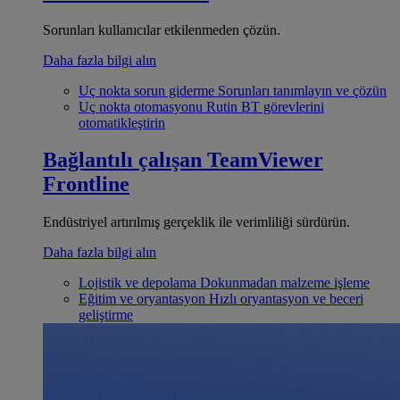
Sorunları kullanıcılar etkilenmeden çözün.
Daha fazla bilgi alın
Uç nokta sorun giderme
Sorunları tanımlayın ve çözün
Uç nokta otomasyonu
Rutin BT görevlerini
otomatikleştirin
Bağlantılı çalışan
TeamViewer
Frontline
Endüstriyel artırılmış gerçeklik ile verimliliği sürdürün.
Daha fazla bilgi alın
Lojistik ve depolama
Dokunmadan malzeme işleme
Eğitim ve oryantasyon
Hızlı oryantasyon ve beceri
geliştirme