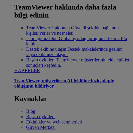
TeamViewer hakkında daha fazla
bilgi edinin
TeamViewer Hakkında
Güvenli şekilde bağlantılı
kişiler, yerler ve nesneler.
İş ortağımız olun
Global iş ortağı programı TeamUP’a
katılın.
Destek ekibine ulaşın
Destek makalelerinde gezinin
veya ekibimize ulaşın.
Başarı öyküleri
TeamViewer müşterilerinin elde ettikleri
sonuçları keşfedin.
HABERLER
TeamViewer, müşterilerin AI teklifine hızlı adapte
olduğunu bildiriyor.
Kaynaklar
Blog
Başarı öyküleri
Etkinlikler ve web seminerleri
Güven Merkezi