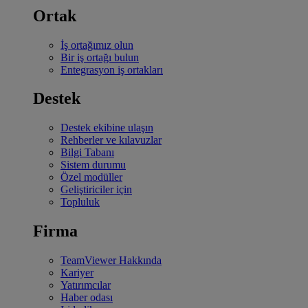
Ortak
İş ortağımız olun
Bir iş ortağı bulun
Entegrasyon iş ortakları
Destek
Destek ekibine ulaşın
Rehberler ve kılavuzlar
Bilgi Tabanı
Sistem durumu
Özel modüller
Geliştiriciler için
Topluluk
Firma
TeamViewer Hakkında
Kariyer
Yatırımcılar
Haber odası