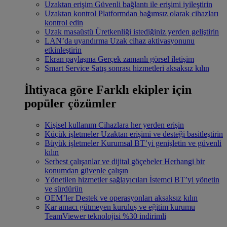
Uzaktan erişim
Güvenli bağlantı ile erişimi iyileştirin
Uzaktan kontrol
Platformdan bağımsız olarak cihazları
kontrol edin
Uzak masaüstü
Üretkenliği istediğiniz yerden geliştirin
LAN’da uyandırma
Uzak cihaz aktivasyonunu
etkinleştirin
Ekran paylaşma
Gerçek zamanlı görsel iletişim
Smart Service
Satış sonrası hizmetleri aksaksız kılın
İhtiyaca göre
Farklı ekipler için
popüler çözümler
Kişisel kullanım
Cihazlara her yerden erişin
Küçük işletmeler
Uzaktan erişimi ve desteği basitleştirin
Büyük işletmeler
Kurumsal BT’yi genişletin ve güvenli
kılın
Serbest çalışanlar ve dijital göçebeler
Herhangi bir
konumdan güvenle çalışın
Yönetilen hizmetler sağlayıcıları
İstemci BT’yi yönetin
ve sürdürün
OEM’ler
Destek ve operasyonları aksaksız kılın
Kar amacı gütmeyen kuruluş ve eğitim kurumu
TeamViewer teknolojisi %30 indirimli