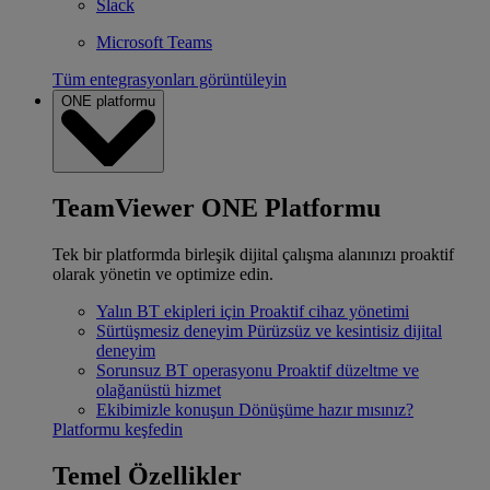
Slack
Microsoft Teams
Tüm entegrasyonları görüntüleyin
ONE platformu
TeamViewer ONE Platformu
Tek bir platformda birleşik dijital çalışma alanınızı proaktif
olarak yönetin ve optimize edin.
Yalın BT ekipleri için
Proaktif cihaz yönetimi
Sürtüşmesiz deneyim
Pürüzsüz ve kesintisiz dijital
deneyim
Sorunsuz BT operasyonu
Proaktif düzeltme ve
olağanüstü hizmet
Ekibimizle konuşun
Dönüşüme hazır mısınız?
Platformu keşfedin
Temel Özellikler