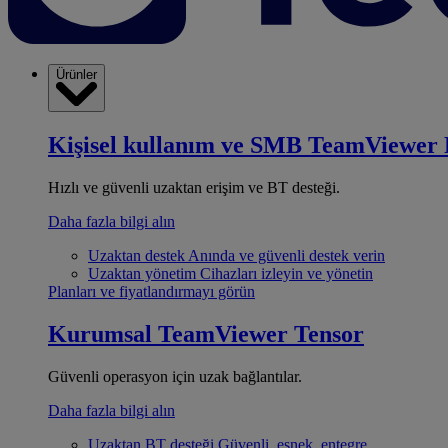
Ürünler
Kişisel kullanım ve SMB
TeamViewer 
Hızlı ve güvenli uzaktan erişim ve BT desteği.
Daha fazla bilgi alın
Uzaktan destek
Anında ve güvenli destek verin
Uzaktan yönetim
Cihazları izleyin ve yönetin
Planları ve fiyatlandırmayı görün
Kurumsal
TeamViewer Tensor
Güvenli operasyon için uzak bağlantılar.
Daha fazla bilgi alın
Uzaktan BT desteği
Güvenli, esnek, entegre