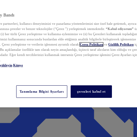
y Bandı
 partnerleri, kullanıcı deneyiminizi ve pazarlama yöntemlerimizi size özel hale getirmek, ayrıca 
zınıza çerezler ve benzer teknolojiler (“Çerez ”) yerleştirmek istemektedir.
“Kabul ediyorum”
üz
 (i) her türlü Çerez yerleştirme ve kullanma eylemimize ve (ii) bu Çerezleri kullanarak topladığım
rimizi kullanmanız sonucunda bunlardan elde ettiğimiz analitik bilgilerle birleştirerek işlememize
 Çerez yerleştirme ve verilerin işlenmesi ayrıntılı olarak
Çerez Politikası
ve
Gizlilik Politikası
iç
. Bu açıklamalar özellikle tam olarak neyin amaçlandığı, üçüncü taraf alıcıların kim olduğu ve çe
dadır. Eğer kendi tercihlerinizi kullanmak isterseniz Çerez yerleştirme işlemini Çerez Ayarları içi
.
yükleyin
Künye
Tanımlama Bilgisi Ayarları
çerezleri kabul et