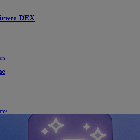
iewer DEX
rin
ne
irme