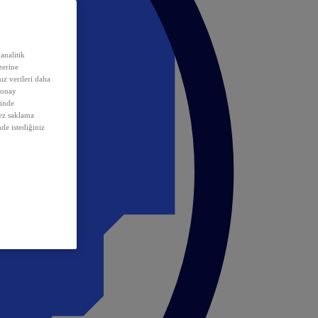
analitik
erine
ız verileri daha
 onay
inde
rez saklama
nde istediğiniz