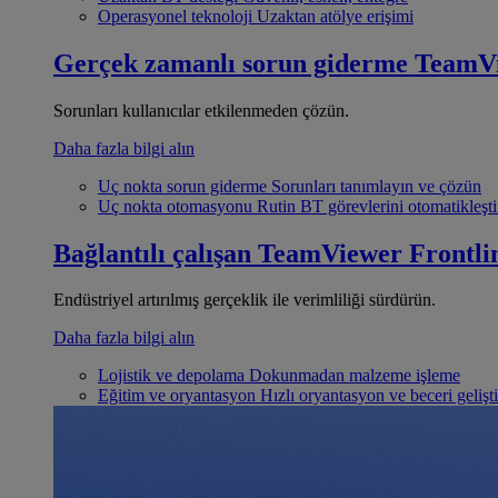
Operasyonel teknoloji
Uzaktan atölye erişimi
Gerçek zamanlı sorun giderme
TeamV
Sorunları kullanıcılar etkilenmeden çözün.
Daha fazla bilgi alın
Uç nokta sorun giderme
Sorunları tanımlayın ve çözün
Uç nokta otomasyonu
Rutin BT görevlerini otomatikleşti
Bağlantılı çalışan
TeamViewer Frontli
Endüstriyel artırılmış gerçeklik ile verimliliği sürdürün.
Daha fazla bilgi alın
Lojistik ve depolama
Dokunmadan malzeme işleme
Eğitim ve oryantasyon
Hızlı oryantasyon ve beceri gelişt