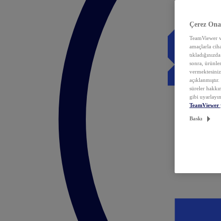
Çerez Ona
TeamViewer ve
amaçlarla ciha
tıkladığınızda
sonra, ürünle
vermektesiniz.
açıklanmıştır
süreler hakkın
gibi uyarlayın
TeamViewer 
Baskı