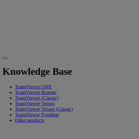
Knowledge Base
TeamViewer ONE
TeamViewer Remote
TeamViewer (Classic)
TeamViewer Tensor
TeamViewer Tensor (Classic)
TeamViewer Frontline
Other products