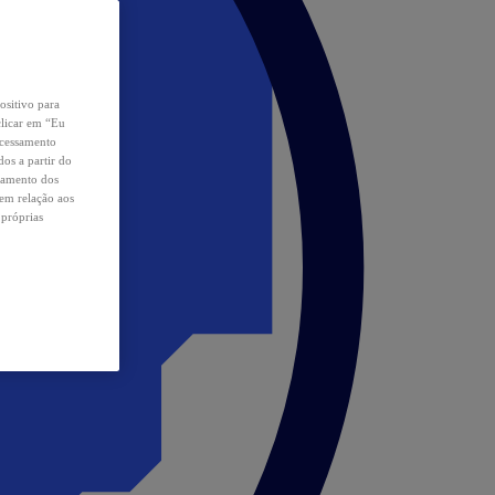
ositivo para
clicar em “Eu
ocessamento
os a partir do
samento dos
 em relação aos
 próprias