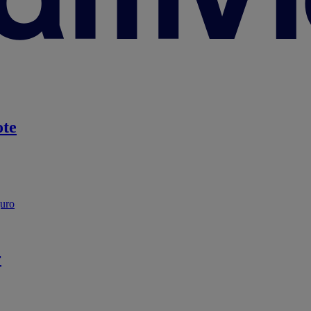
te
guro
r