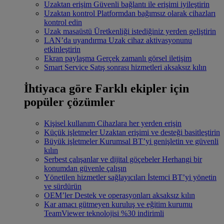
Uzaktan erişim
Güvenli bağlantı ile erişimi iyileştirin
Uzaktan kontrol
Platformdan bağımsız olarak cihazları
kontrol edin
Uzak masaüstü
Üretkenliği istediğiniz yerden geliştirin
LAN’da uyandırma
Uzak cihaz aktivasyonunu
etkinleştirin
Ekran paylaşma
Gerçek zamanlı görsel iletişim
Smart Service
Satış sonrası hizmetleri aksaksız kılın
İhtiyaca göre
Farklı ekipler için
popüler çözümler
Kişisel kullanım
Cihazlara her yerden erişin
Küçük işletmeler
Uzaktan erişimi ve desteği basitleştirin
Büyük işletmeler
Kurumsal BT’yi genişletin ve güvenli
kılın
Serbest çalışanlar ve dijital göçebeler
Herhangi bir
konumdan güvenle çalışın
Yönetilen hizmetler sağlayıcıları
İstemci BT’yi yönetin
ve sürdürün
OEM’ler
Destek ve operasyonları aksaksız kılın
Kar amacı gütmeyen kuruluş ve eğitim kurumu
TeamViewer teknolojisi %30 indirimli