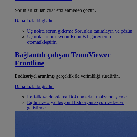
Sorunları kullanıcılar etkilenmeden çözün.
Daha fazla bilgi alın
Uç nokta sorun giderme
Sorunları tanımlayın ve çözün
Uç nokta otomasyonu
Rutin BT görevlerini
otomatikleştirin
Bağlantılı çalışan
TeamViewer
Frontline
Endüstriyel artırılmış gerçeklik ile verimliliği sürdürün.
Daha fazla bilgi alın
Lojistik ve depolama
Dokunmadan malzeme işleme
Eğitim ve oryantasyon
Hızlı oryantasyon ve beceri
geliştirme