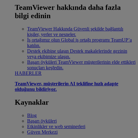
TeamViewer hakkında daha fazla
bilgi edinin
TeamViewer Hakkında
Güvenli şekilde bağlantılı
kişiler, yerler ve nesneler.
İş ortağımız olun
Global iş ortağı programı TeamUP’a
katılın.
Destek ekibine ulaşın
Destek makalelerinde gezinin
veya ekibimize ulaşın.
Başarı öyküleri
TeamViewer müşterilerinin elde ettikleri
sonuçları keşfedin.
HABERLER
TeamViewer, müşterilerin AI teklifine hızlı adapte
olduğunu bildiriyor.
Kaynaklar
Blog
Başarı öyküleri
Etkinlikler ve web seminerleri
Güven Merkezi