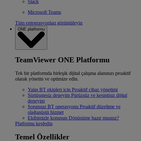
Slack
Microsoft Teams
Tüm entegrasyonları görüntüleyin
ONE platformu
TeamViewer ONE Platformu
Tek bir platformda birleşik dijital çalışma alanınızı proaktif
olarak yönetin ve optimize edin.
Yalın BT ekipleri için
Proaktif cihaz yönetimi
Sürtüşmesiz deneyim
Pürüzsüz ve kesintisiz dijital
deneyim
Sorunsuz BT operasyonu
Proaktif düzeltme ve
olağanüstü hizmet
Ekibimizle konuşun
Dönüşüme hazır mısınız?
Platformu keşfedin
Temel Özellikler