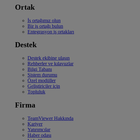
Ortak
İş ortağımız olun
Bir iş ortağı bulun
Entegrasyon iş ortakları
Destek
Destek ekibine ulaşın
Rehberler ve kılavuzlar
Bilgi Tabanı
Sistem durumu
Özel modüller
Geliştiriciler için
Topluluk
Firma
TeamViewer Hakkında
Kariyer
Yatırımcılar
Haber odası