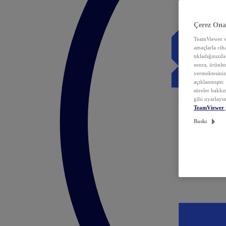
Çerez Ona
TeamViewer ve
amaçlarla ciha
tıkladığınızda
sonra, ürünle
vermektesiniz.
açıklanmıştır
süreler hakkın
gibi uyarlayın
TeamViewer 
Baskı