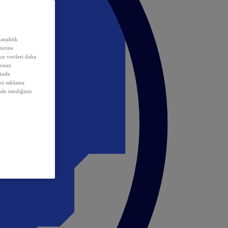
analitik
erine
ız verileri daha
 onay
inde
rez saklama
nde istediğiniz