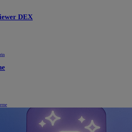
iewer DEX
rin
ne
irme