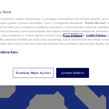
y Bandı
 partnerleri, kullanıcı deneyiminizi ve pazarlama yöntemlerimizi size özel hale getirmek, ayrıca 
zınıza çerezler ve benzer teknolojiler (“Çerez ”) yerleştirmek istemektedir.
“Kabul ediyorum”
üz
 (i) her türlü Çerez yerleştirme ve kullanma eylemimize ve (ii) bu Çerezleri kullanarak topladığım
rimizi kullanmanız sonucunda bunlardan elde ettiğimiz analitik bilgilerle birleştirerek işlememize
 Çerez yerleştirme ve verilerin işlenmesi ayrıntılı olarak
Çerez Politikası
ve
Gizlilik Politikası
iç
. Bu açıklamalar özellikle tam olarak neyin amaçlandığı, üçüncü taraf alıcıların kim olduğu ve çe
dadır. Eğer kendi tercihlerinizi kullanmak isterseniz Çerez yerleştirme işlemini Çerez Ayarları içi
.
yükleyin
Künye
Tanımlama Bilgisi Ayarları
çerezleri kabul et