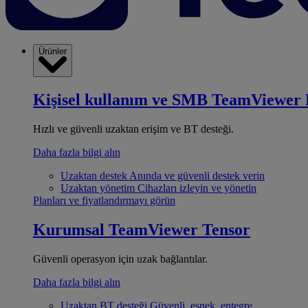
Ürünler
Kişisel kullanım ve SMB
TeamViewer 
Hızlı ve güvenli uzaktan erişim ve BT desteği.
Daha fazla bilgi alın
Uzaktan destek
Anında ve güvenli destek verin
Uzaktan yönetim
Cihazları izleyin ve yönetin
Planları ve fiyatlandırmayı görün
Kurumsal
TeamViewer Tensor
Güvenli operasyon için uzak bağlantılar.
Daha fazla bilgi alın
Uzaktan BT desteği
Güvenli, esnek, entegre