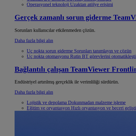
Operasyonel teknoloji
Uzaktan atölye erişimi
Gerçek zamanlı sorun giderme
TeamV
Sorunları kullanıcılar etkilenmeden çözün.
Daha fazla bilgi alın
Uç nokta sorun giderme
Sorunları tanımlayın ve çözün
Uç nokta otomasyonu
Rutin BT görevlerini otomatikleşti
Bağlantılı çalışan
TeamViewer Frontli
Endüstriyel artırılmış gerçeklik ile verimliliği sürdürün.
Daha fazla bilgi alın
Lojistik ve depolama
Dokunmadan malzeme işleme
Eğitim ve oryantasyon
Hızlı oryantasyon ve beceri gelişt