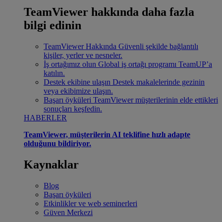
TeamViewer hakkında daha fazla
bilgi edinin
TeamViewer Hakkında
Güvenli şekilde bağlantılı
kişiler, yerler ve nesneler.
İş ortağımız olun
Global iş ortağı programı TeamUP’a
katılın.
Destek ekibine ulaşın
Destek makalelerinde gezinin
veya ekibimize ulaşın.
Başarı öyküleri
TeamViewer müşterilerinin elde ettikleri
sonuçları keşfedin.
HABERLER
TeamViewer, müşterilerin AI teklifine hızlı adapte
olduğunu bildiriyor.
Kaynaklar
Blog
Başarı öyküleri
Etkinlikler ve web seminerleri
Güven Merkezi