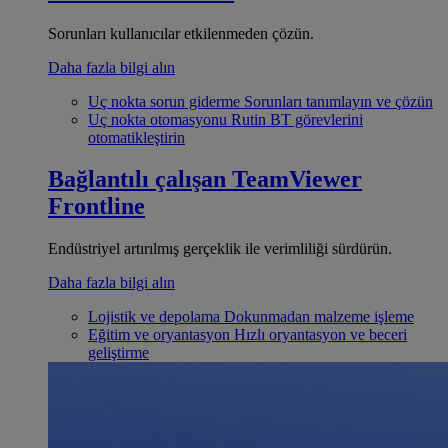
Sorunları kullanıcılar etkilenmeden çözün.
Daha fazla bilgi alın
Uç nokta sorun giderme
Sorunları tanımlayın ve çözün
Uç nokta otomasyonu
Rutin BT görevlerini
otomatikleştirin
Bağlantılı çalışan
TeamViewer
Frontline
Endüstriyel artırılmış gerçeklik ile verimliliği sürdürün.
Daha fazla bilgi alın
Lojistik ve depolama
Dokunmadan malzeme işleme
Eğitim ve oryantasyon
Hızlı oryantasyon ve beceri
geliştirme