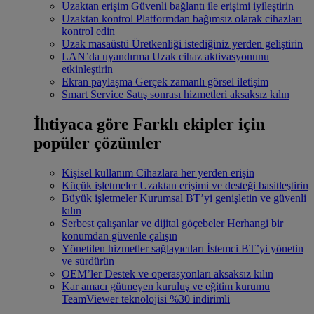
Uzaktan erişim
Güvenli bağlantı ile erişimi iyileştirin
Uzaktan kontrol
Platformdan bağımsız olarak cihazları
kontrol edin
Uzak masaüstü
Üretkenliği istediğiniz yerden geliştirin
LAN’da uyandırma
Uzak cihaz aktivasyonunu
etkinleştirin
Ekran paylaşma
Gerçek zamanlı görsel iletişim
Smart Service
Satış sonrası hizmetleri aksaksız kılın
İhtiyaca göre
Farklı ekipler için
popüler çözümler
Kişisel kullanım
Cihazlara her yerden erişin
Küçük işletmeler
Uzaktan erişimi ve desteği basitleştirin
Büyük işletmeler
Kurumsal BT’yi genişletin ve güvenli
kılın
Serbest çalışanlar ve dijital göçebeler
Herhangi bir
konumdan güvenle çalışın
Yönetilen hizmetler sağlayıcıları
İstemci BT’yi yönetin
ve sürdürün
OEM’ler
Destek ve operasyonları aksaksız kılın
Kar amacı gütmeyen kuruluş ve eğitim kurumu
TeamViewer teknolojisi %30 indirimli