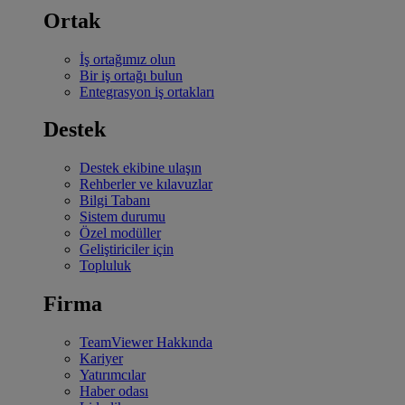
Ortak
İş ortağımız olun
Bir iş ortağı bulun
Entegrasyon iş ortakları
Destek
Destek ekibine ulaşın
Rehberler ve kılavuzlar
Bilgi Tabanı
Sistem durumu
Özel modüller
Geliştiriciler için
Topluluk
Firma
TeamViewer Hakkında
Kariyer
Yatırımcılar
Haber odası