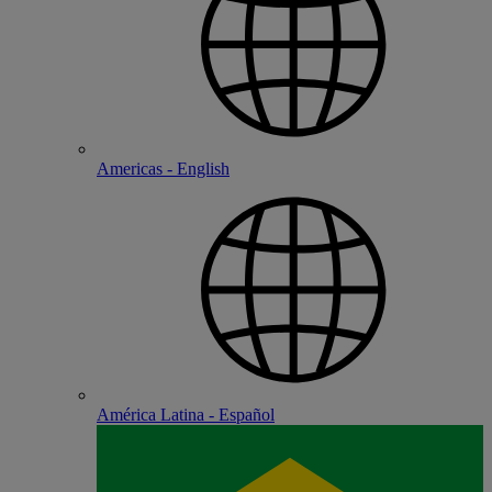
Americas - English
América Latina - Español