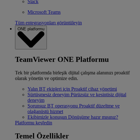
Slack
Microsoft Teams
Tüm entegrasyonları görüntüleyin
ONE platformu
TeamViewer ONE Platformu
Tek bir platformda birleşik dijital çalışma alanınızı proaktif
olarak yönetin ve optimize edin.
Yalın BT ekipleri için
Proaktif cihaz yönetimi
Sürtüşmesiz deneyim
Pürüzsüz ve kesintisiz dijital
deneyim
Sorunsuz BT operasyonu
Proaktif düzeltme ve
olağanüstü hizmet
Ekibimizle konuşun
Dönüşüme hazır mısınız?
Platformu keşfedin
Temel Özellikler