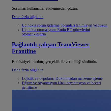
Sorunları kullanıcılar etkilenmeden çözün.
Daha fazla bilgi alın
Uç nokta sorun giderme
Sorunları tanımlayın ve çözün
Uç nokta otomasyonu
Rutin BT görevlerini
otomatikleştirin
Bağlantılı çalışan
TeamViewer
Frontline
Endüstriyel artırılmış gerçeklik ile verimliliği sürdürün.
Daha fazla bilgi alın
Lojistik ve depolama
Dokunmadan malzeme işleme
Eğitim ve oryantasyon
Hızlı oryantasyon ve beceri
geliştirme