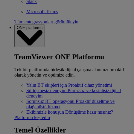
Slack
Microsoft Teams
Tüm entegrasyonları görüntüleyin
ONE platformu
TeamViewer ONE Platformu
Tek bir platformda birleşik dijital çalışma alanınızı proaktif
olarak yönetin ve optimize edin.
Yalın BT ekipleri için
Proaktif cihaz yönetimi
Sürtüşmesiz deneyim
Pürüzsüz ve kesintisiz dijital
deneyim
Sorunsuz BT operasyonu
Proaktif düzeltme ve
olağanüstü hizmet
Ekibimizle konuşun
Dönüşüme hazır mısınız?
Platformu keşfedin
Temel Özellikler