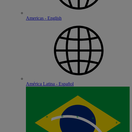
Americas - English
América Latina - Español