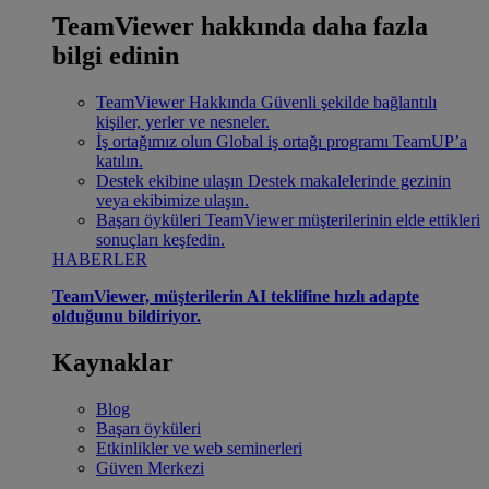
TeamViewer hakkında daha fazla
bilgi edinin
TeamViewer Hakkında
Güvenli şekilde bağlantılı
kişiler, yerler ve nesneler.
İş ortağımız olun
Global iş ortağı programı TeamUP’a
katılın.
Destek ekibine ulaşın
Destek makalelerinde gezinin
veya ekibimize ulaşın.
Başarı öyküleri
TeamViewer müşterilerinin elde ettikleri
sonuçları keşfedin.
HABERLER
TeamViewer, müşterilerin AI teklifine hızlı adapte
olduğunu bildiriyor.
Kaynaklar
Blog
Başarı öyküleri
Etkinlikler ve web seminerleri
Güven Merkezi