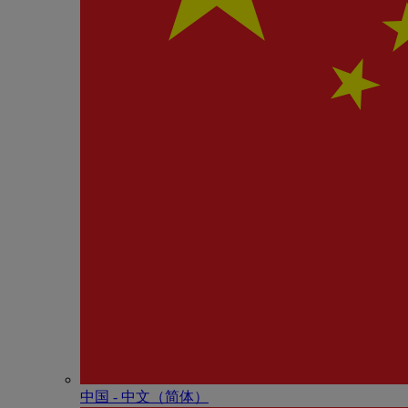
中国 - 中⽂（简体）