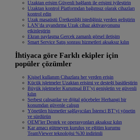
Uzaktan erişim
Güvenli bağlantı ile erişimi iyileştirin
Uzaktan kontrol
Platformdan bağımsız olarak cihazları
kontrol edin
Uzak masaüstü
Üretkenliği istediğiniz yerden geliştirin
LAN’da uyandırma
Uzak cihaz aktivasyonunu
etkinleştirin
Ekran paylaşma
Gerçek zamanlı görsel iletişim
Smart Service
Satış sonrası hizmetleri aksaksız kılın
İhtiyaca göre
Farklı ekipler için
popüler çözümler
Kişisel kullanım
Cihazlara her yerden erişin
Küçük işletmeler
Uzaktan erişimi ve desteği basitleştirin
Büyük işletmeler
Kurumsal BT’yi genişletin ve güvenli
kılın
Serbest çalışanlar ve dijital göçebeler
Herhangi bir
konumdan güvenle çalışın
Yönetilen hizmetler sağlayıcıları
İstemci BT’yi yönetin
ve sürdürün
OEM’ler
Destek ve operasyonları aksaksız kılın
Kar amacı gütmeyen kuruluş ve eğitim kurumu
TeamViewer teknolojisi %30 indirimli