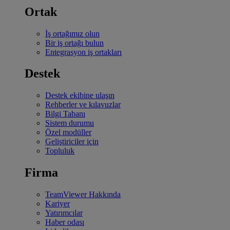
Ortak
İş ortağımız olun
Bir iş ortağı bulun
Entegrasyon iş ortakları
Destek
Destek ekibine ulaşın
Rehberler ve kılavuzlar
Bilgi Tabanı
Sistem durumu
Özel modüller
Geliştiriciler için
Topluluk
Firma
TeamViewer Hakkında
Kariyer
Yatırımcılar
Haber odası