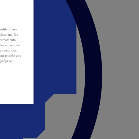
ositivo para
clicar em “Eu
ocessamento
os a partir do
samento dos
 em relação aos
 próprias