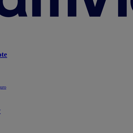
te
guro
r