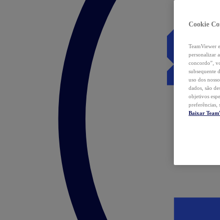
Cookie Co
TeamViewer e 
personalizar 
concordo”, vo
subsequente d
uso dos nosso
dados, são de
objetivos esp
preferências,
Baixar Team