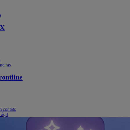
a
EX
s
neiras
ontline
m contato
 ágil