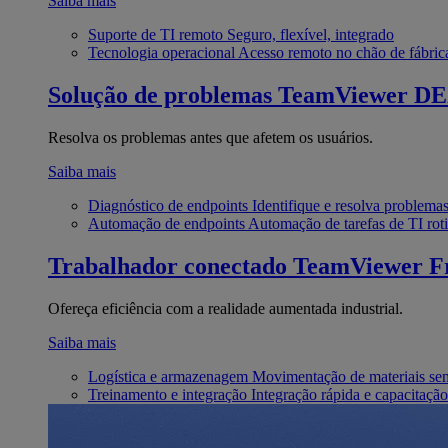
Saiba mais
Suporte de TI remoto
Seguro, flexível, integrado
Tecnologia operacional
Acesso remoto no chão de fábric
Solução de problemas
TeamViewer D
Resolva os problemas antes que afetem os usuários.
Saiba mais
Diagnóstico de endpoints
Identifique e resolva problema
Automação de endpoints
Automação de tarefas de TI roti
Trabalhador conectado
TeamViewer Fr
Ofereça eficiência com a realidade aumentada industrial.
Saiba mais
Logística e armazenagem
Movimentação de materiais se
Treinamento e integração
Integração rápida e capacitação