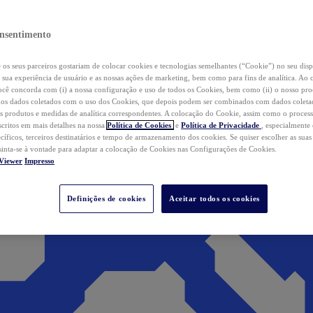
nsentimento
os seus parceiros gostariam de colocar cookies e tecnologias semelhantes (“Cookie”) no seu disp
a sua experiência de usuário e as nossas ações de marketing, bem como para fins de analítica. Ao 
cê concorda com (i) a nossa configuração e uso de todos os Cookies, bem como (ii) o nosso pr
os dados coletados com o uso dos Cookies, que depois podem ser combinados com dados coletad
s produtos e medidas de analítica correspondentes. A colocação do Cookie, assim como o proces
scritos em mais detalhes na nossa
Política de Cookies
e
Política de Privacidade
, especialmente
ecíficos, terceiros destinatários e tempo de armazenamento dos cookies. Se quiser escolher as suas
 sinta-se à vontade para adaptar a colocação de Cookies nas Configurações de Cookies.
Viewer
Impresso
Definições de cookies
Aceitar todos os cookies