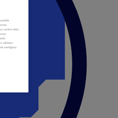
analitik
erine
ız verileri daha
 onay
inde
rez saklama
nde istediğiniz