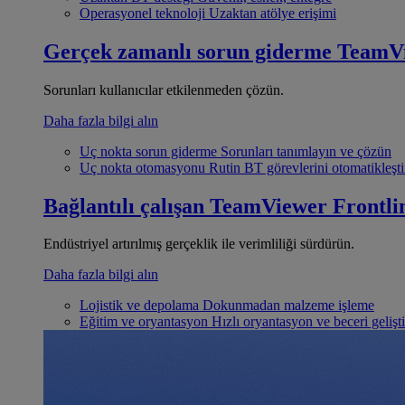
Operasyonel teknoloji
Uzaktan atölye erişimi
Gerçek zamanlı sorun giderme
TeamV
Sorunları kullanıcılar etkilenmeden çözün.
Daha fazla bilgi alın
Uç nokta sorun giderme
Sorunları tanımlayın ve çözün
Uç nokta otomasyonu
Rutin BT görevlerini otomatikleşti
Bağlantılı çalışan
TeamViewer Frontli
Endüstriyel artırılmış gerçeklik ile verimliliği sürdürün.
Daha fazla bilgi alın
Lojistik ve depolama
Dokunmadan malzeme işleme
Eğitim ve oryantasyon
Hızlı oryantasyon ve beceri gelişt