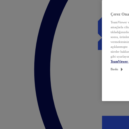
Çerez Ona
TeamViewer ve
amaçlarla ciha
tıkladığınızda
sonra, ürünle
vermektesiniz.
açıklanmıştır
süreler hakkın
gibi uyarlayın
TeamViewer 
Baskı