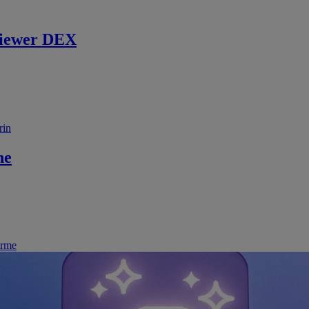
iewer DEX
rin
ne
irme