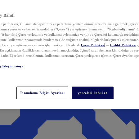
y Bandı
 partnerleri, kullanıcı deneyiminizi ve pazarlama yöntemlerimizi size özel hale getirmek, ayrıca 
zınıza çerezler ve benzer teknolojiler (“Çerez ”) yerleştirmek istemektedir.
“Kabul ediyorum”
üz
 (i) her türlü Çerez yerleştirme ve kullanma eylemimize ve (ii) bu Çerezleri kullanarak topladığım
rimizi kullanmanız sonucunda bunlardan elde ettiğimiz analitik bilgilerle birleştirerek işlememize
 Çerez yerleştirme ve verilerin işlenmesi ayrıntılı olarak
Çerez Politikası
ve
Gizlilik Politikası
iç
. Bu açıklamalar özellikle tam olarak neyin amaçlandığı, üçüncü taraf alıcıların kim olduğu ve çe
dadır. Eğer kendi tercihlerinizi kullanmak isterseniz Çerez yerleştirme işlemini Çerez Ayarları içi
.
yükleyin
Künye
Tanımlama Bilgisi Ayarları
çerezleri kabul et