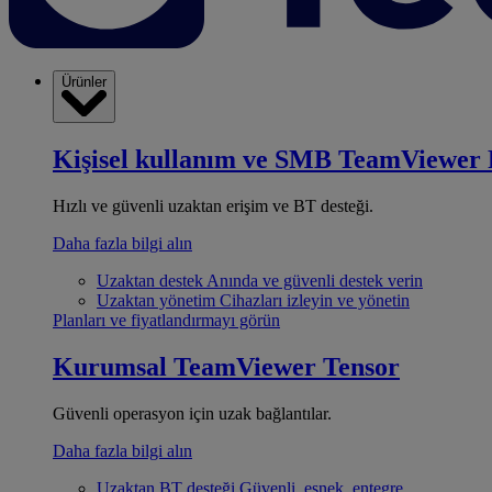
Ürünler
Kişisel kullanım ve SMB
TeamViewer 
Hızlı ve güvenli uzaktan erişim ve BT desteği.
Daha fazla bilgi alın
Uzaktan destek
Anında ve güvenli destek verin
Uzaktan yönetim
Cihazları izleyin ve yönetin
Planları ve fiyatlandırmayı görün
Kurumsal
TeamViewer Tensor
Güvenli operasyon için uzak bağlantılar.
Daha fazla bilgi alın
Uzaktan BT desteği
Güvenli, esnek, entegre